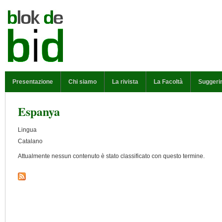
Salta al contenuto principale
MENU PRINCIPALE
Presentazione
Chi siamo
La rivista
La Facoltà
Suggeri
Espanya
Lingua
Catalano
Attualmente nessun contenuto è stato classificato con questo termine.