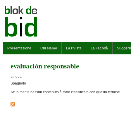
Salta al contenuto principale
MENU PRINCIPALE
Presentazione
Chi siamo
La rivista
La Facoltà
Suggeri
evaluación responsable
Lingua
Spagnolo
Attualmente nessun contenuto è stato classificato con questo termine.