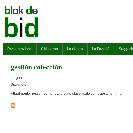
Salta al contenuto principale
MENU PRINCIPALE
Presentazione
Chi siamo
La rivista
La Facoltà
Suggeri
gestión colección
Lingua
Spagnolo
Attualmente nessun contenuto è stato classificato con questo termine.