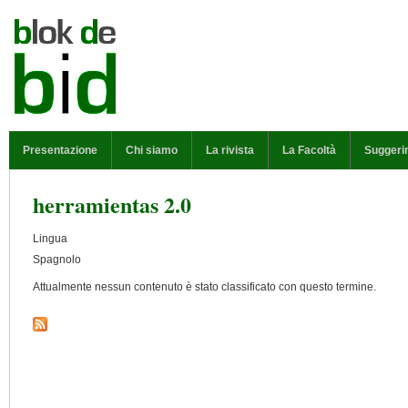
Salta al contenuto principale
MENU PRINCIPALE
Presentazione
Chi siamo
La rivista
La Facoltà
Suggeri
herramientas 2.0
Lingua
Spagnolo
Attualmente nessun contenuto è stato classificato con questo termine.