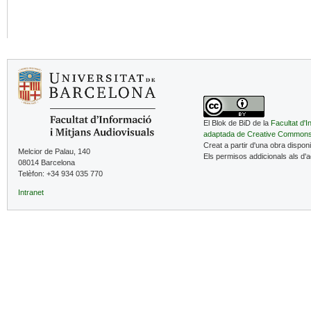
El Blok de BiD de la
Facultat d'I
adaptada de Creative Common
Creat a partir d'una obra dispon
Melcior de Palau, 140
Els permisos addicionals als d'
08014 Barcelona
Telèfon: +34 934 035 770
Intranet