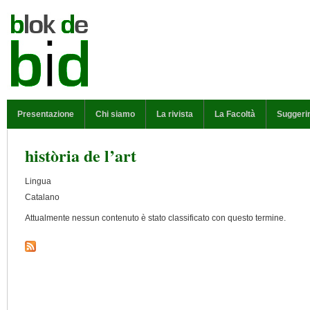
Salta al contenuto principale
MENU PRINCIPALE
Presentazione
Chi siamo
La rivista
La Facoltà
Suggeri
història de l’art
Lingua
Catalano
Attualmente nessun contenuto è stato classificato con questo termine.