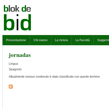
Salta al contenuto principale
MENU PRINCIPALE
Presentazione
Chi siamo
La rivista
La Facoltà
Suggeri
jornadas
Lingua
Spagnolo
Attualmente nessun contenuto è stato classificato con questo termine.