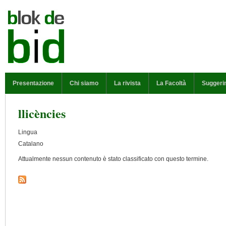
Salta al contenuto principale
MENU PRINCIPALE
Presentazione
Chi siamo
La rivista
La Facoltà
Suggeri
llicències
Lingua
Catalano
Attualmente nessun contenuto è stato classificato con questo termine.