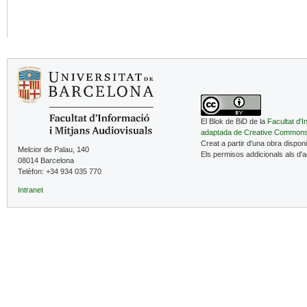
El Blok de BiD de la
Facultat d'I
adaptada de Creative Common
Creat a partir d'una obra dispon
Melcior de Palau, 140
Els permisos addicionals als d'
08014 Barcelona
Telèfon: +34 934 035 770
Intranet