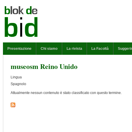
Salta al contenuto principale
MENU PRINCIPALE
Presentazione
Chi siamo
La rivista
La Facoltà
Suggeri
museosm Reino Unido
Lingua
Spagnolo
Attualmente nessun contenuto è stato classificato con questo termine.