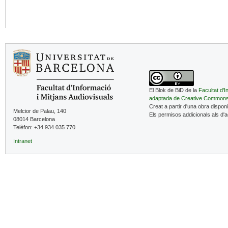
El Blok de BiD de la
Facultat d'I
adaptada de Creative Common
Creat a partir d'una obra dispon
Melcior de Palau, 140
Els permisos addicionals als d'
08014 Barcelona
Telèfon: +34 934 035 770
Intranet