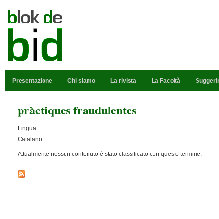
Salta al contenuto principale
MENU PRINCIPALE
Presentazione
Chi siamo
La rivista
La Facoltà
Suggeri
pràctiques fraudulentes
Lingua
Catalano
Attualmente nessun contenuto è stato classificato con questo termine.