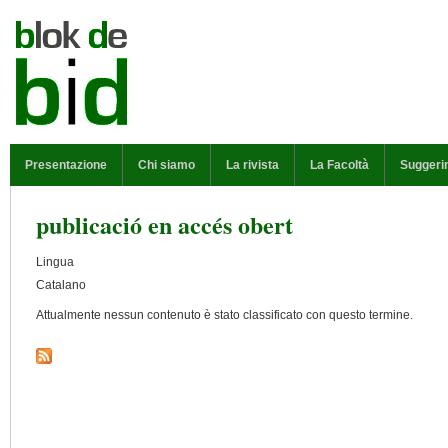
Salta al contenuto principale
MENU PRINCIPALE
Presentazione
Chi siamo
La rivista
La Facoltà
Suggeri
publicació en accés obert
Lingua
Catalano
Attualmente nessun contenuto è stato classificato con questo termine.