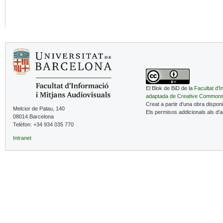
El Blok de BiD de la
Facultat d'I
adaptada de Creative Common
Creat a partir d'una obra dispon
Melcior de Palau, 140
Els permisos addicionals als d'
08014 Barcelona
Telèfon: +34 934 035 770
Intranet