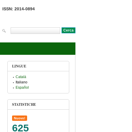
ISSN: 2014-0894
Cerca
Form di ricerca
LINGUE
Català
Italiano
Español
STATISTICHE
Nuovo!
625