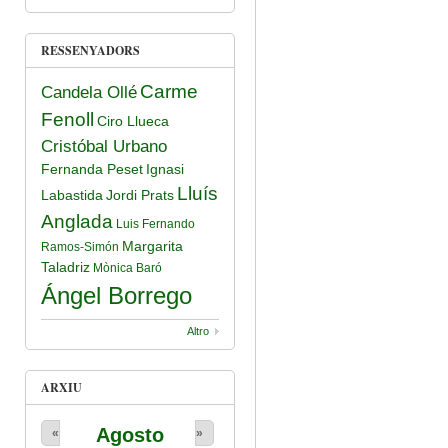
RESSENYADORS
Carme
Candela Ollé
Fenoll
Ciro Llueca
Cristóbal Urbano
Fernanda Peset
Ignasi
Lluís
Labastida
Jordi Prats
Anglada
Luis Fernando
Margarita
Ramos-Simón
Taladriz
Mònica Baró
Ángel Borrego
Altro
ARXIU
Agosto
«
»