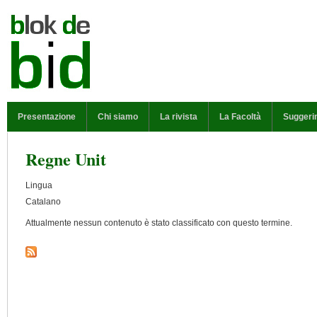
Salta al contenuto principale
MENU PRINCIPALE
Presentazione
Chi siamo
La rivista
La Facoltà
Suggeri
Regne Unit
Lingua
Catalano
Attualmente nessun contenuto è stato classificato con questo termine.