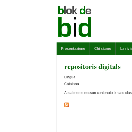
Salta al contenuto principale
MENU PRINCIPALE
Presentazione
Chi siamo
La rivi
repositoris digitals
Lingua
Catalano
Attualmente nessun contenuto è stato class