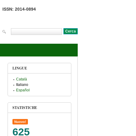
ISSN: 2014-0894
Cerca
Form di ricerca
LINGUE
Català
Italiano
Español
STATISTICHE
Nuovo!
625