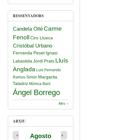
RESSENYADORS
Carme
Candela Ollé
Fenoll
Ciro Llueca
Cristóbal Urbano
Fernanda Peset
Ignasi
Lluís
Labastida
Jordi Prats
Anglada
Luis Fernando
Margarita
Ramos-Simón
Taladriz
Mònica Baró
Ángel Borrego
Altro
ARXIU
Agosto
«
»