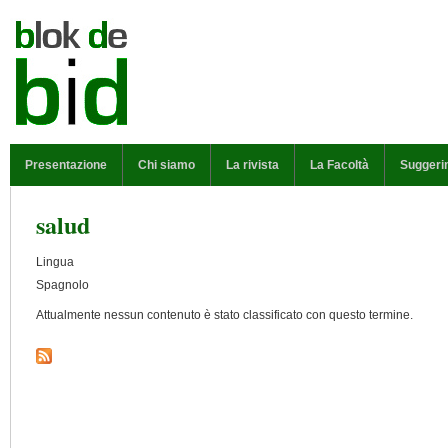
Salta al contenuto principale
MENU PRINCIPALE
Presentazione
Chi siamo
La rivista
La Facoltà
Suggeri
salud
Lingua
Spagnolo
Attualmente nessun contenuto è stato classificato con questo termine.