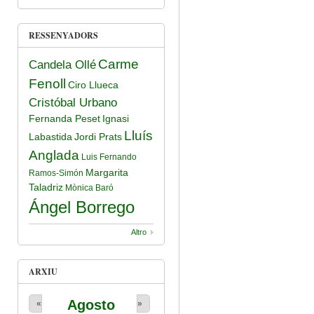
RESSENYADORS
Carme
Candela Ollé
Fenoll
Ciro Llueca
Cristóbal Urbano
Fernanda Peset
Ignasi
Lluís
Labastida
Jordi Prats
Anglada
Luis Fernando
Margarita
Ramos-Simón
Taladriz
Mònica Baró
Ángel Borrego
Altro
ARXIU
Agosto
«
»