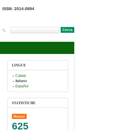
ISSN: 2014-0894
Cerca
Form di ricerca
LINGUE
Català
Italiano
Español
STATISTICHE
Nuovo!
625