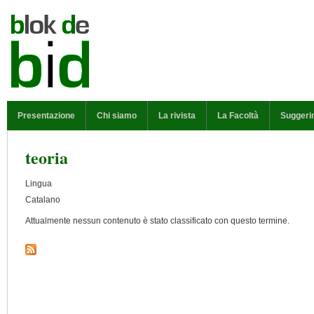
Salta al contenuto principale
MENU PRINCIPALE
Presentazione
Chi siamo
La rivista
La Facoltà
Suggeri
teoria
Lingua
Catalano
Attualmente nessun contenuto è stato classificato con questo termine.