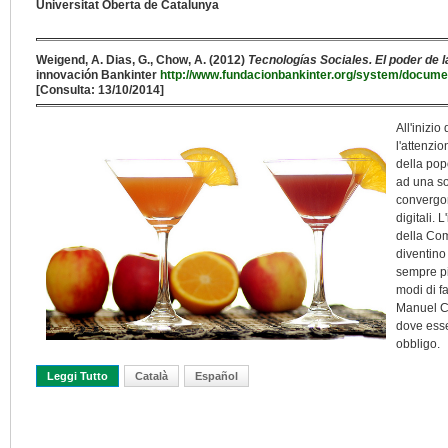
Universitat Oberta de Catalunya
Weigend, A. Dias, G., Chow, A. (2012)
Tecnologías Sociales. El poder de 
innovación Bankinter
http://www.fundacionbankinter.org/system/docume
[Consulta: 13/10/2014]
All'inizi
l'attenzi
della pop
ad una so
convergon
digitali. 
della Com
diventino
sempre pi
modi di f
Manuel Ca
dove esse
obbligo.
Leggi Tutto
Su Ingredienti Per Un Buon Cocktail: Persone, Tecnologia Social
Català
Español