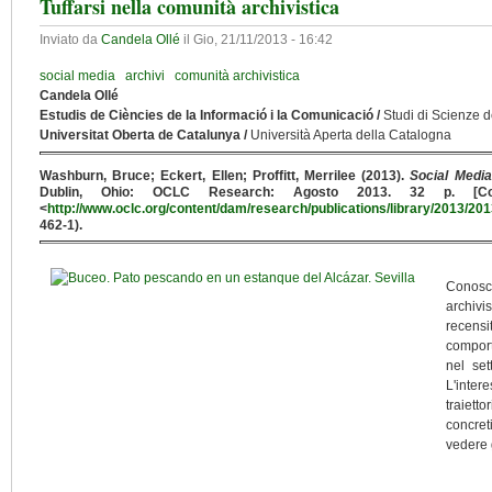
Tuffarsi nella comunità archivistica
Inviato da
Candela Ollé
il
Gio, 21/11/2013 - 16:42
social media
archivi
comunità archivistica
Candela Ollé
Estudis de Ciències de la Informació i la Comunicació /
Studi di Scienze 
Universitat Oberta de Catalunya /
Università Aperta della Catalogna
Washburn, Bruce; Eckert, Ellen; Proffitt, Merrilee (2013).
Social Medi
Dublin, Ohio: OCLC Research: Agosto 2013. 32 p. [Consu
<
http://www.oclc.org/content/dam/research/publications/library/2013/201
462-1).
Conosce
archivis
recensi
comport
nel set
L'inte
traiett
concret
vedere 