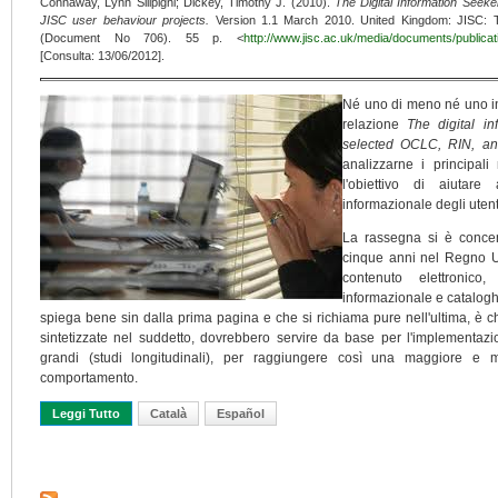
Connaway, Lynn Silipigni; Dickey, Timothy J. (2010).
The Digital Information Seek
JISC user behaviour projects.
Version 1.1 March 2010. United Kingdom: JISC: T
(Document No 706). 55 p. <
http://www.jisc.ac.uk/media/documents/publicati
[Consulta: 13/06/2012].
Né uno di meno né uno in p
relazione
The digital in
selected OCLC, RIN, an
analizzarne i principali r
l'obiettivo di aiutar
informazionale degli utent
La rassegna si è concent
cinque anni nel Regno Un
contenuto elettronico
informazionale e cataloghi
spiega bene sin dalla prima pagina e che si richiama pure nell'ultima, è ch
sintetizzate nel suddetto, dovrebbero servire da base per l'implementazi
grandi (studi longitudinali), per raggiungere così una maggiore e m
comportamento.
Leggi Tutto
Su Comportamento Informazionale: Analisi E Sintesi Dello Stato 
Català
Español