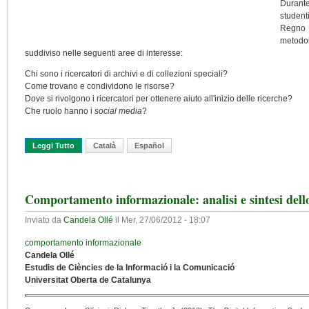
Durante
studenti
Regno U
metodol
suddiviso nelle seguenti aree di interesse:
Chi sono i ricercatori di archivi e di collezioni speciali?
Come trovano e condividono le risorse?
Dove si rivolgono i ricercatori per ottenere aiuto all'inizio delle ricerche?
Che ruolo hanno i
social media
?
Leggi Tutto
Su Tuffarsi Nella Comunità Archivistica
Català
Español
Comportamento informazionale: analisi e sintesi dello
Inviato da
Candela Ollé
il
Mer, 27/06/2012 - 18:07
comportamento informazionale
Candela Ollé
Estudis de Ciències de la Informació i la Comunicació
Universitat Oberta de Catalunya