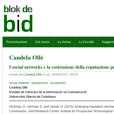
Salta al contenuto principale
MENU PRINCIPALE
Presentazione
Chi siamo
La rivista
La Facoltà
Suggeri
Candela Ollé
I social networks e la costruzione della reputazione p
Inviato da
Candela Ollé
il
Lun, 28/09/2015 - 09:59
social network
reputazione
accademici
Candela Ollé
Estudis de Ciències de la Informació i la Comunicació
Universitat Oberta de Catalunya
Nicholas, D.; Herman, E. and Jamali, H. (2015). Emerging reputation mecha
Commission. Joint Research Centre. Institute for Prospective Technological 