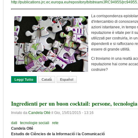
http://publications.jrc.ec.europa.eu/repository/bitstream/JRC94955/jrc94955
La corrispondenza epistolare
d'intercambio di conoscenze
azioni istantanee, in tempo
reputazione è vitale per il
utilizzati per costruirla, in
dipendenti e si rafforzano 
essere di grande utilità.
Ci troviamo in una realtà a
reputazione hai come accad
costruire?
Leggi Tutto
Su I Social Networks E La Costruzione Della Reputazione Profes
Català
Español
Ingredienti per un buon cocktail: persone, tecnologia 
Inviato da
Candela Ollé
il
Gio, 15/01/2015 - 13:16
dati
tecnologie sociali
rete
Candela Ollé
Estudis de Ciències de la Informació i la Comunicació