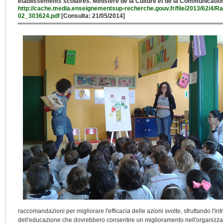
établissements scolaires
. Ministère de la Culture et de la Communicati
http://cache.media.enseignementsup-recherche.gouv.fr/file/2013/62/4/Ra
02_303624.pdf
[Consulta: 21/05/2014]
raccomandazioni per migliorare l'efficacia delle azioni svolte, sfruttando l'
dell'educazione che dovrebbero consentire un miglioramento nell'organizzaz