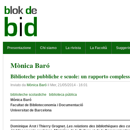
Salta al contenuto principale
MENU PRINCIPALE
Presentazione
Chi siamo
La rivista
La Facoltà
Suggeri
Mònica Baró
Biblioteche pubbliche e scuole: un rapporto compless
Inviato da
Mònica Baró
il
Mer, 21/05/2014 - 16:01
biblioteche scolastiche
biblioteca pública
Mònica Baró
Facultat de Biblioteconomia i Documentació
Universitat de Barcelona
Dominique Arot i Thierry Grognet.
Les relations des bibliothèques des col