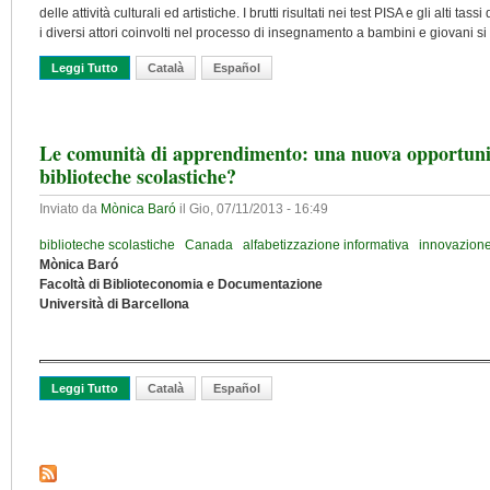
delle attività culturali ed artistiche. I brutti risultati nei test PISA e gli alti
i diversi attori coinvolti nel processo di insegnamento a bambini e giovani s
Leggi Tutto
Su Biblioteche Pubbliche E Scuole: Un Rapporto Complesso, An
Català
Español
Le comunità di apprendimento: una nuova opportunit
biblioteche scolastiche?
Inviato da
Mònica Baró
il
Gio, 07/11/2013 - 16:49
biblioteche scolastiche
Canada
alfabetizzazione informativa
innovazione
Mònica Baró
Facoltà di Biblioteconomia e Documentazione
Università di Barcellona
Leggi Tutto
Su Le Comunità Di Apprendimento: Una Nuova Opportunità Per L
Català
Español