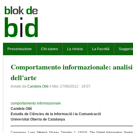
Salta al contenuto principale
MENU PRINCIPALE
Presentazione
Chi siamo
La rivista
La Facoltà
Suggeri
Comportamento informazionale: analisi e
dell'arte
Inviato da
Candela Ollé
il
Mer, 27/06/2012 - 18:07
comportamento informazionale
Candela Ollé
Estudis de Ciències de la Informació i la Comunicació
Universitat Oberta de Catalunya
Connaway, Lynn Silipigni; Dickey, Timothy J. (2010).
The Digital Information Seek