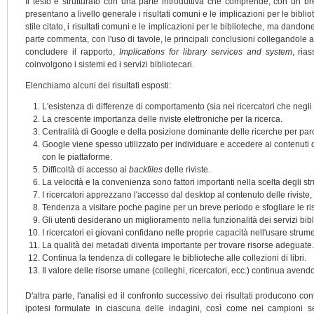
Il testo è strutturato con una parte introduttiva che comprende, con un bre
presentano a livello generale i risultati comuni e le implicazioni per le bibli
stile citato, i risultati comuni e le implicazioni per le biblioteche, ma dandon
parte commenta, con l'uso di tavole, le principali conclusioni collegandole alla
concludere il rapporto,
Implications for library services and system
, ria
coinvolgono i sistemi ed i servizi bibliotecari.
Elenchiamo alcuni dei risultati esposti:
L'esistenza di differenze di comportamento (sia nei ricercatori che negli 
La crescente importanza delle riviste elettroniche per la ricerca.
Centralità di Google e della posizione dominante delle ricerche per par
Google viene spesso utilizzato per individuare e accedere ai contenuti dell
con le piattaforme.
Difficoltà di accesso ai
backfiles
delle riviste.
La velocità e la convenienza sono fattori importanti nella scelta degli str
I ricercatori apprezzano l'accesso dal desktop al contenuto delle riviste,
Tendenza a visitare poche pagine per un breve periodo e sfogliare le ri
Gli utenti desiderano un miglioramento nella funzionalità dei servizi bibl
I ricercatori ei giovani confidano nelle proprie capacità nell'usare strume
La qualità dei metadati diventa importante per trovare risorse adeguate.
Continua la tendenza di collegare le biblioteche alle collezioni di libri.
Il valore delle risorse umane (colleghi, ricercatori, ecc.) continua avendo
D'altra parte, l'analisi ed il confronto successivo dei risultati producono con
ipotesi formulate in ciascuna delle indagini, così come nei campioni sel