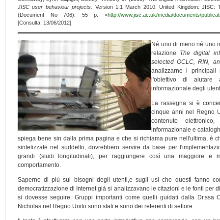
JISC user behaviour projects.
Version 1.1 March 2010. United Kingdom: JISC: T
(Document No 706). 55 p. <
http://www.jisc.ac.uk/media/documents/publicati
[Consulta: 13/06/2012].
Né uno di meno né uno in p
relazione
The digital in
selected OCLC, RIN, an
analizzarne i principali r
l'obiettivo di aiutar
informazionale degli utent
La rassegna si è concent
cinque anni nel Regno Un
contenuto elettronico
informazionale e cataloghi
spiega bene sin dalla prima pagina e che si richiama pure nell'ultima, è ch
sintetizzate nel suddetto, dovrebbero servire da base per l'implementazi
grandi (studi longitudinali), per raggiungere così una maggiore e m
comportamento.
Saperne di più sui bisogni degli utenti,e sugli usi che questi fanno con
democratizzazione di Internet già si analizzavano le citazioni e le fonti per di
si dovesse seguire. Gruppi importanti come quelli guidati dalla Dr.ssa C
Nicholas nel Regno Unito sono stati e sono dei referenti di settore.