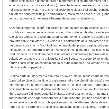
abusivi delle riviste e di non riuscire a mantenere tutti gli abbonamenti delle
si continua ancora o si cerca di farlo), cosa che faceva pensare a una possibi
nel prezzo delle riviste, ma anche nel costo delle stesse biblioteche, consider
biblioteche sono cresciuti più dell'inflazione, molto meno però di quelli globa
come una perdita di rilevanza all'interno della propria istituzione.
1
Secondo il rapporto Finch
, piú incline all'idea di dare libero accesso alle pu
di pubblicazione può essere dannoso per i bilanci delle biblioteche e determ
Allo stesso tempo, le raccomandazioni suggerite nella relazione possono signi
loro lotta con le biblioteche. La velocità di adattamento delle biblioteche alle 
più bassa, cosa che ha favorito il mantenimento del prezzo degli abboname
alle aziende ottenere grossi profitti. Nella sezione sui modelli "low cost" si e
produzione di un articolo da parte di un editore commerciale (approssimativa
editori, per esempio di una università, cui costi possono essere 10 volte inf
ridurre i costi, come ad esempio quella di pubblicare solo una versione on-lin
o le spese del copy-editing.
L'ultima parte del documento analizza il nuovo ruolo del bibliotecario nell'era 
(caso del servizio di prestito o di assistenza nelle ricerche di referenze) e
intermediario tra autori e pubblico in generale. Le case editoriali, paragonat
rapidamente nel mondo digitale, mantenendo il liderato mentre i loro benefic
libero accesso è di un'opportunità piuttosto che di una minaccia, in quanto s
finanziamento che pagherebbero per la pubblicazione, per non parlare del mod
consultazione con altri con obbligo di sottoscrizione all'interno della stessa riv
hanno ancora margine di profitto se si applicano alcune delle misure sopra cit