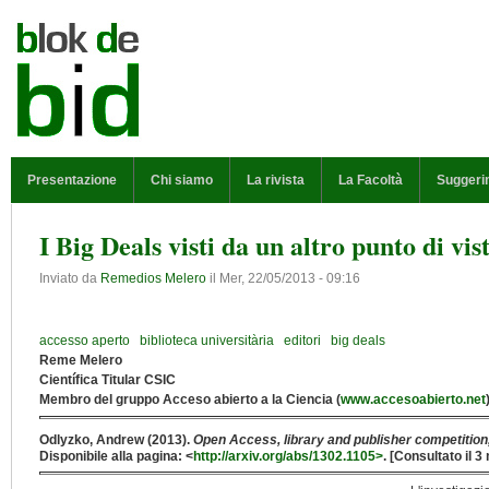
Salta al contenuto principale
MENU PRINCIPALE
Presentazione
Chi siamo
La rivista
La Facoltà
Suggeri
I Big Deals visti da un altro punto di vis
Inviato da
Remedios Melero
il
Mer, 22/05/2013 - 09:16
accesso aperto
biblioteca universitària
editori
big deals
Reme Melero
Científica Titular CSIC
Membro del gruppo Acceso abierto a la Ciencia (
www.accesoabierto.net
Odlyzko, Andrew (2013).
Open Access, library and publisher competition
Disponibile alla pagina: <
http://arxiv.org/abs/1302.1105>
. [Consultato il 