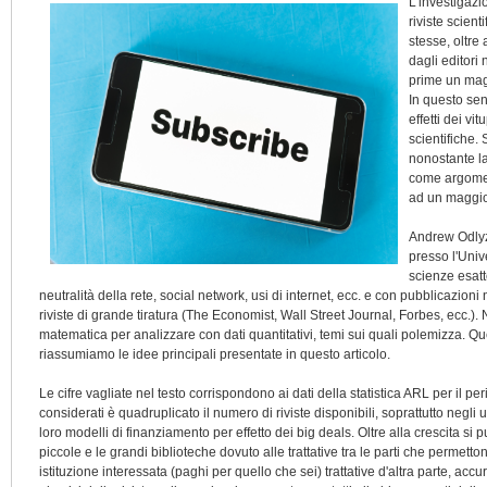
L'investigazi
riviste scient
stesse, oltre 
dagli editori
prime un magg
In questo sens
effetti dei vi
scientifiche. 
nonostante la
come argomen
ad un maggior
Andrew Odlyz
presso l'Univ
scienze esatte
neutralità della rete, social network, usi di internet, ecc. e con pubblicazio
riviste di grande tiratura (The Economist, Wall Street Journal, Forbes, ecc.). N
matematica per analizzare con dati quantitativi, temi sui quali polemizza. Q
riassumiamo le idee principali presentate in questo articolo.
Le cifre vagliate nel testo corrispondono ai dati della statistica ARL per il
considerati è quadruplicato il numero di riviste disponibili, soprattutto negli 
loro modelli di finanziamento per effetto dei big deals. Oltre alla crescita si p
piccole e le grandi biblioteche dovuto alle trattative tra le parti che permetto
istituzione interessata (paghi per quello che sei) trattative d'altra parte, ac