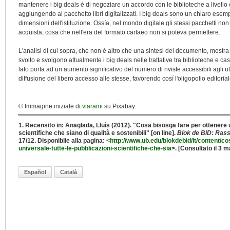
mantenere i big deals è di negoziare un accordo con le biblioteche a livello c
aggiungendo al pacchetto libri digitalizzati. I big deals sono un chiaro esem
dimensioni dell'istituzione. Ossía, nel mondo digitale gli stessi pacchetti no
acquista, cosa che nell'era del formato cartaeo non si poteva permettere.
L'analisi di cui sopra, che non è altro che una sintesi del documento, mostra 
svolto e svolgono attualmente i big deals nelle trattative tra biblioteche e cas
lato porta ad un aumento significativo del numero di riviste accessibili agli ute
diffusione del libero accesso alle stesse, favorendo cosí l'oligopolio editorial
© Immagine iniziale di
viarami
su Pixabay.
1. Recensito in: Anaglada, Lluís (2012). "Cosa bisosga fare per ottenere 
scientifiche che siano di qualità e sostenibili" [on line].
Blok de BiD: Ras
17/12. Disponiblie alla pagina: <
http://www.ub.edu/blokdebid/it/content/c
universale-tutte-le-pubblicazioni-scientifiche-che-sia
>. [Consultato il 3 
Español
Català