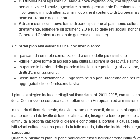
Distribuire
beni agli utenti quando e dove vogliono loro, che suppone ag
personalizzare i servizi, agevolare in modo permanente l'ottenimento de
il contenuto in modi alternativi, in modo che il contenuto di Europeana v
delle istituzioni e dagli utenti.
Attrarre
utenti con nuove forme di partecipazione al patrimonio cultura
direttamente, estendere gli strumenti 2.0 e l'uso delle reti sociali, nonch
Generated Content = contenuto generato dall'utente).
Alcuni dei problemi evidenziati nel documento sono:
-passare da un ruolo centralizato ad a un modello più distribuito
-offrire nuove forme di accesso alla cultura, ispirare la creatività e stim
-superare le barriere della proprietà intellettuale per la digitalizzazione
diritti d'armonizzazione,
-assicurare finanziamenti a lungo termine sia per Europeana che per l'ec
aggregatori che le forniscono la vita.
Il piano strategico include dettagli sui finanziamenti 2011-2015, con un bilanc
della Commissione europea dati direttamente a Europeana ed ai ministeri della
In materia di finanziamento, da evidenziare due aspetti, da un lato bisognerà
mantenere un tale livello di fondi; d'altro canto, bisognerà tenere presente c
diminuita la propria capacità di creare e contribuire al portale, a causa dell
istituzioni culturali stanno patendo in tutto mondo, fatto che inciderebbe nega
Europeana.
Quanto al business plan, si pone particolare enfasi nell'orientarne l'attività ver