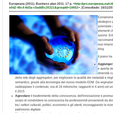
Europeana (2011). Business plan 2011. 17 p. <
http://pro.europeana.eu/c
e0d2-46c4-8d3a-c0add5c20321&groupId=10602
>. [Consultado: 16/11/20
Europeana 
strategico 
aziendale 2
elementi ch
azione. Ent
raccomandaz
sua relazio
blog.
Il piano ha
Aggiunger
e aperta d
diversità c
della rete degli aggregatori, per migliorare la qualità dei metadati e migli
semantico, grazie alla tecnologia del nuovo modello EDM. Da segnalare i 3
raddoppiare il contenuto, ora di 16 milioniche, raggiunti in 4 anni) ed u
il 2015.
Agevolare
il trasferimento della conoscenza, dell'innovazione e promuov
scopo di condividere la conoscenza tra professionisti provenienti da div
tra i settori culturali, politici, economici e gli utenti, incoraggiando la ri
patrimonio digitale.