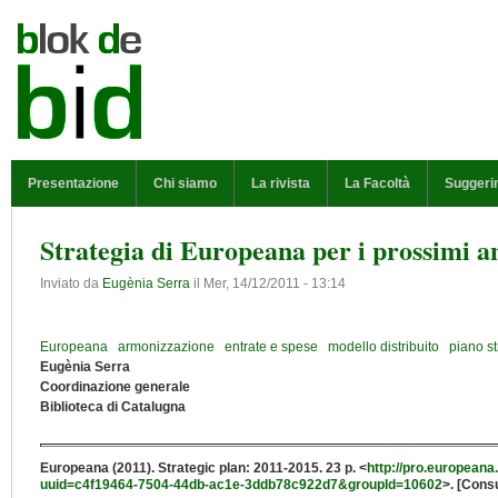
Salta al contenuto principale
MENU PRINCIPALE
Presentazione
Chi siamo
La rivista
La Facoltà
Suggeri
Strategia di Europeana per i prossimi a
Inviato da
Eugènia Serra
il
Mer, 14/12/2011 - 13:14
Europeana
armonizzazione
entrate e spese
modello distribuito
piano st
Eugènia Serra
Coordinazione generale
Biblioteca di Catalugna
Europeana (2011). Strategic plan: 2011-2015. 23 p. <
http://pro.europeana
uuid=c4f19464-7504-44db-ac1e-3ddb78c922d7&groupId=10602
>. [Cons