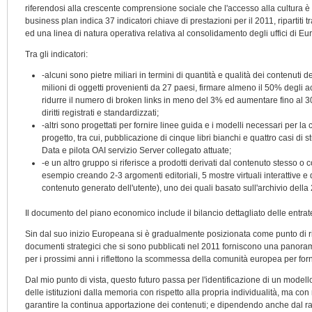
riferendosi alla crescente comprensione sociale che l'accesso alla cultura è 
business plan indica 37 indicatori chiave di prestazioni per il 2011, ripartiti
ed una linea di natura operativa relativa al consolidamento degli uffici di E
Tra gli indicatori:
-alcuni sono pietre miliari in termini di quantità e qualità dei contenuti
milioni di oggetti provenienti da 27 paesi, firmare almeno il 50% degli acc
ridurre il numero di broken links in meno del 3% ed aumentare fino al 30
diritti registrati e standardizzati;
-altri sono progettati per fornire linee guida e i modelli necessari per la 
progetto, tra cui, pubblicazione di cinque libri bianchi e quattro casi d
Data e pilota OAI servizio Server collegato attuate;
-e un altro gruppo si riferisce a prodotti derivati dal contenuto stesso o c
esempio creando 2-3 argomenti editoriali, 5 mostre virtuali interattive
contenuto generato dell'utente), uno dei quali basato sull'archivio della
Il documento del piano economico include il bilancio dettagliato delle entrat
Sin dal suo inizio Europeana si è gradualmente posizionata come punto di ri
documenti strategici che si sono pubblicati nel 2011 forniscono una panorami
per i prossimi anni i riflettono la scommessa della comunità europea per forni
Dal mio punto di vista, questo futuro passa per l'identificazione di un modell
delle istituzioni dalla memoria con rispetto alla propria individualità, ma con 
garantire la continua apportazione dei contenuti; e dipendendo anche dal 