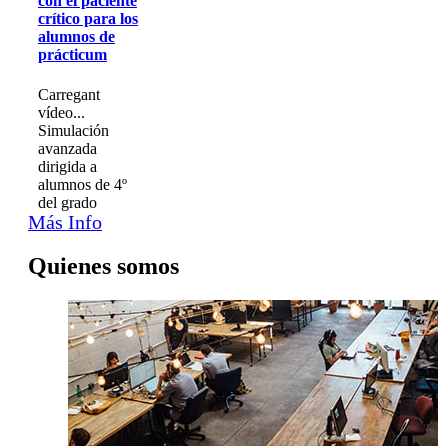
con el paciente
crítico para los
alumnos de
prácticum
Carregant
vídeo...
Simulación
avanzada
dirigida a
alumnos de 4º
del grado
Más Info
Quienes somos