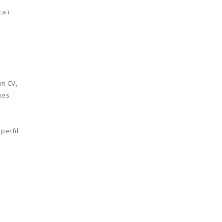
a i
un CV,
ues
perfil