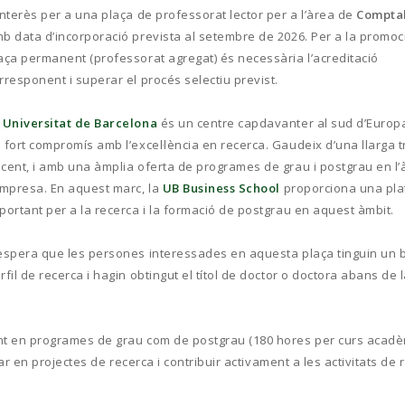
interès per a una plaça de professorat lector per a l’àrea de
Comptab
b data d’incorporació prevista al setembre de 2026. Per a la promoc
aça permanent (professorat agregat) és necessària l’acreditació
rresponent i superar el procés selectiu previst.
a
Universitat de Barcelona
és un centre capdavanter al sud d’Europ
 fort compromís amb l’excel·lència en recerca. Gaudeix d’una llarga t
cent, i amb una àmplia oferta de programes de grau i postgrau en l’
empresa. En aquest marc, la
UB Business School
proporciona una pl
portant per a la recerca i la formació de postgrau en aquest àmbit.
espera que les persones interessades en aquesta plaça tinguin un 
rfil de recerca i hagin obtingut el títol de doctor o doctora abans de 
ant en programes de grau com de postgrau (180 hores per curs acadèm
par en projectes de recerca i contribuir activament a les activitats de 