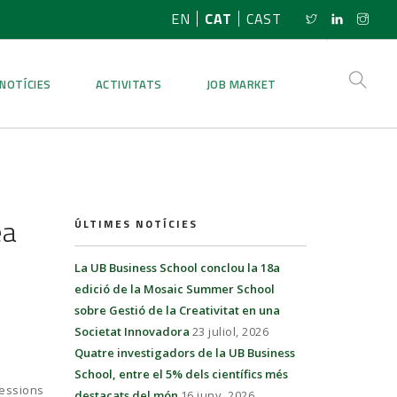
EN
CAT
CAST
NOTÍCIES
ACTIVITATS
JOB MARKET
ea
ÚLTIMES NOTÍCIES
La UB Business School conclou la 18a
edició de la Mosaic Summer School
sobre Gestió de la Creativitat en una
Societat Innovadora
23 juliol, 2026
Quatre investigadors de la UB Business
School, entre el 5% dels científics més
ressions
destacats del món
16 juny, 2026