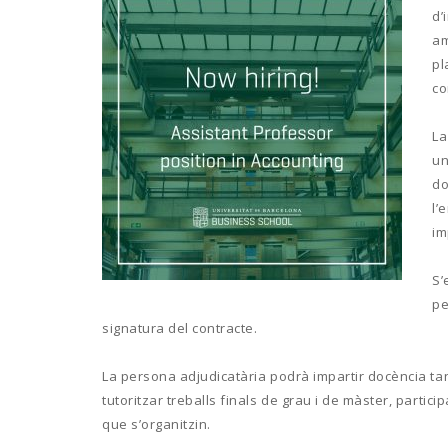
d’
am
pl
co
L
un
do
l’
im
S’
pe
signatura del contracte.
La persona adjudicatària podrà impartir docència t
tutoritzar treballs finals de grau i de màster, partici
que s’organitzin.