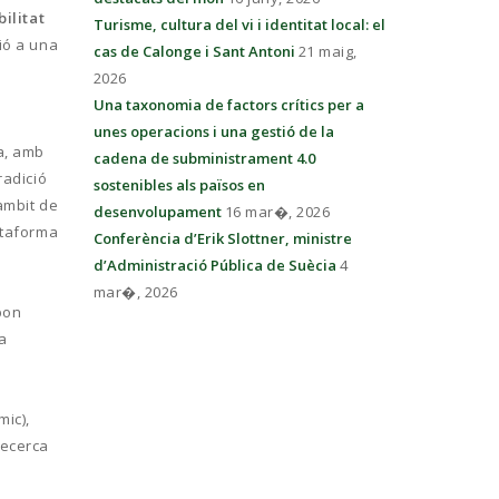
ilitat
Turisme, cultura del vi i identitat local: el
ió a una
cas de Calonge i Sant Antoni
21 maig,
2026
Una taxonomia de factors crítics per a
unes operacions i una gestió de la
a, amb
cadena de subministrament 4.0
radició
sostenibles als països en
àmbit de
desenvolupament
16 mar�, 2026
ataforma
Conferència d’Erik Slottner, ministre
d’Administració Pública de Suècia
4
mar�, 2026
bon
la
ic),
recerca