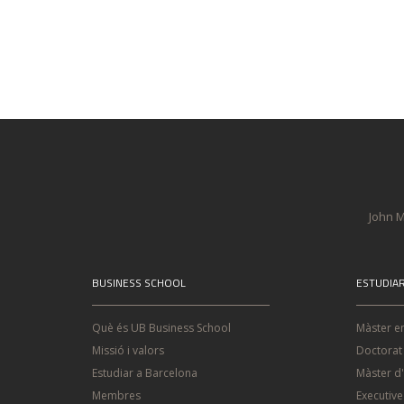
John M
BUSINESS SCHOOL
ESTUDIA
Què és UB Business School
Màster e
Missió i valors
Doctorat
Estudiar a Barcelona
Màster d
Membres
Executiv