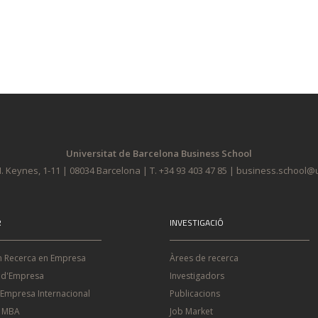
Universitat de Barcelona Business School
. Keynes, 1-11 | 08034 Barcelona | T. +34 93 403 47 85 | business.school
R
INVESTIGACIÓ
n Recerca en Empresa
Àrees de recerca
 d'Empresa
Investigadors
'Empresa Internacional
Publicacions
e MBA
Job Market