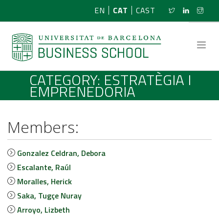
EN
CAT
CAST
CATEGORY: ESTRATÈGIA I
EMPRENEDORIA
SOBRE NOSALTRES
RECERCA
PROGRAMES
Gonzalez Celdran, Debora
Escalante, Raúl
NOTÍCIES
Moralles, Herick
Saka, Tugçe Nuray
ACTIVITATS
Arroyo, Lizbeth