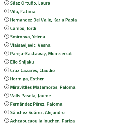
JOB MARKET
Sáez Ortuño, Laura
Vila, Fatima
SEARCH SITE
Hernandez Del Valle, Karla Paola
Campo, Jordi
Smirnova, Yelena
Vlaisavljevic, Vesna
Pareja-Eastaway, Montserrat
Elio Shijaku
Cruz Cazares, Claudio
Hormiga, Esther
Miravitlles Matamoros, Paloma
Valls Pasola, Jaume
Fernández Pérez, Paloma
Sánchez Suárez, Alejandro
Achcaoucaou Iallouchen, Fariza