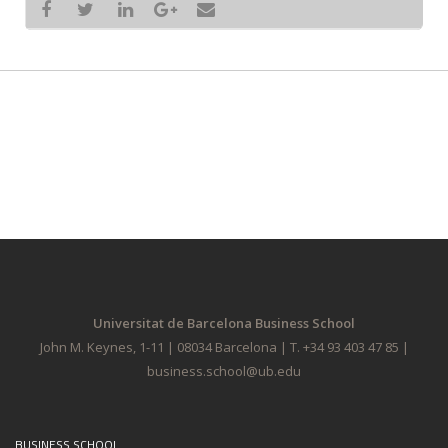
Universitat de Barcelona Business School
John M. Keynes, 1-11 | 08034 Barcelona | T. +34 93 403 47 85 |
business.school@ub.edu
BUSINESS SCHOOL