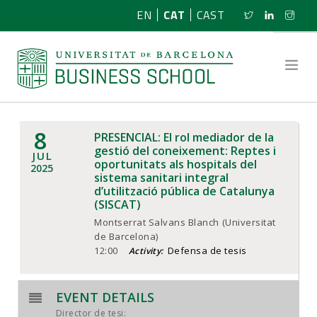
EN
CAT
CAST
8
PRESENCIAL: El rol mediador de la
SOBRE NOSALTRES
gestió del coneixement: Reptes i
JUL
oportunitats als hospitals del
2025
sistema sanitari integral
RECERCA
d’utilització pública de Catalunya
(SISCAT)
PROGRAMES
Montserrat Salvans Blanch (Universitat
de Barcelona)
NOTÍCIES
12:00
Defensa de tesis
Activity:
ACTIVITATS
EVENT DETAILS
Director de tesi: