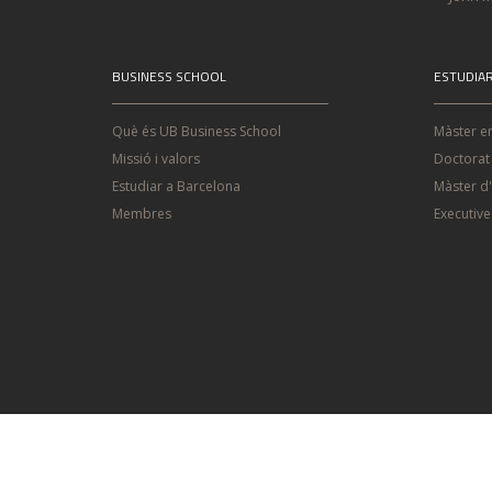
BUSINESS SCHOOL
ESTUDIA
Què és UB Business School
Màster e
Missió i valors
Doctorat
Estudiar a Barcelona
Màster d
Membres
Executiv