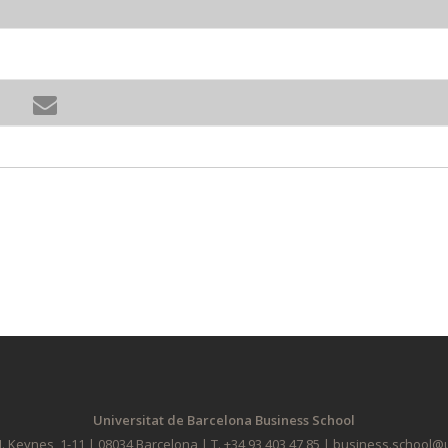
Universitat de Barcelona Business School
. Keynes, 1-11 | 08034 Barcelona | T. +34 93 403 47 85 | business.school