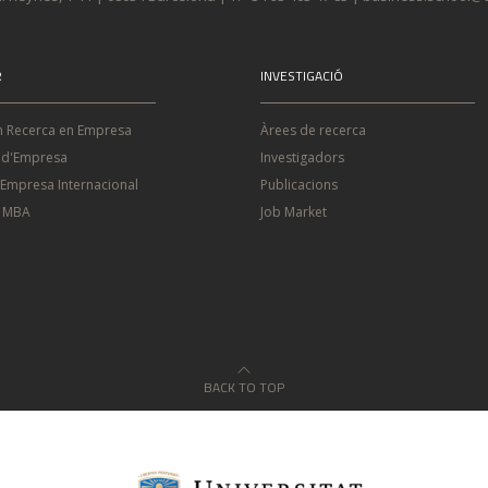
R
INVESTIGACIÓ
n Recerca en Empresa
Àrees de recerca
 d'Empresa
Investigadors
'Empresa Internacional
Publicacions
e MBA
Job Market
BACK TO TOP