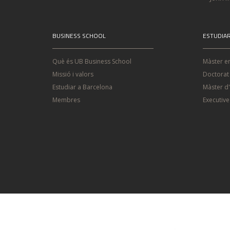
BUSINESS SCHOOL
ESTUDIA
Què és UB Business School
Màster e
Missió i valors
Doctorat
Estudiar a Barcelona
Màster d
Membres
Executiv