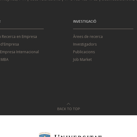
R
INVESTIGACIÓ
n Recerca en Empresa
Àrees de recerca
 d'Empresa
Investigadors
'Empresa Internacional
Publicacions
e MBA
Job Market
BACK TO TOP