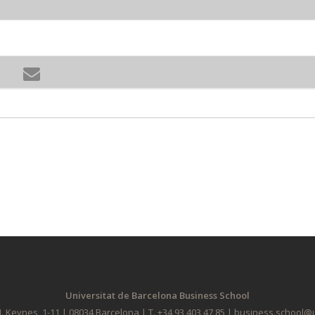
Universitat de Barcelona Business School
. Keynes, 1-11 | 08034 Barcelona | T. +34 93 403 47 85 | business.school