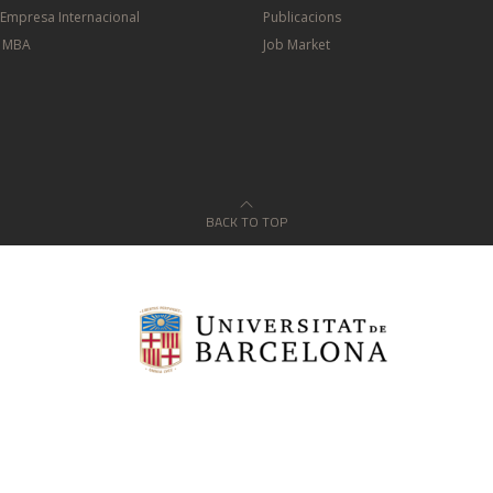
'Empresa Internacional
Publicacions
e MBA
Job Market
BACK TO TOP