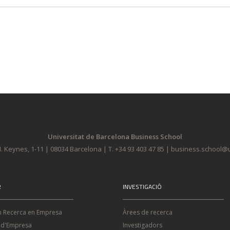
Universitat de Barcelona Business School
. Keynes, 1-11 | 08034 Barcelona | T. +34 93 403 47 85 | business.school
R
INVESTIGACIÓ
n Recerca en Empresa
Àrees de recerca
 d'Empresa
Investigadors