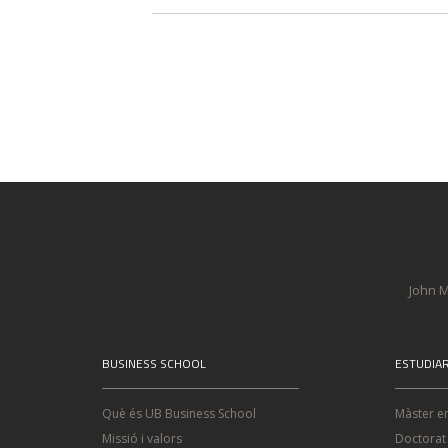
John M
BUSINESS SCHOOL
ESTUDIA
Què és UB Business School
Màster e
Missió i valors
Doctorat