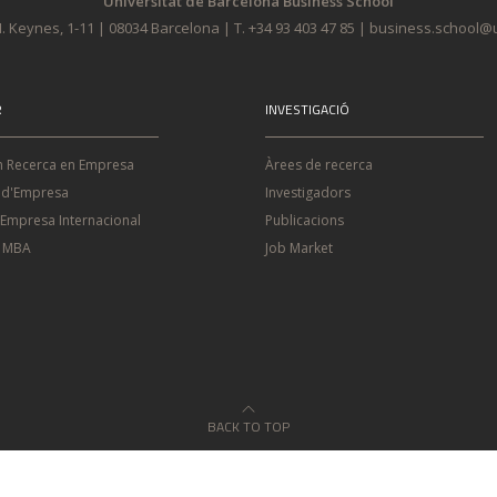
Universitat de Barcelona Business School
. Keynes, 1-11 | 08034 Barcelona | T. +34 93 403 47 85 | business.school
R
INVESTIGACIÓ
n Recerca en Empresa
Àrees de recerca
 d'Empresa
Investigadors
'Empresa Internacional
Publicacions
e MBA
Job Market
BACK TO TOP