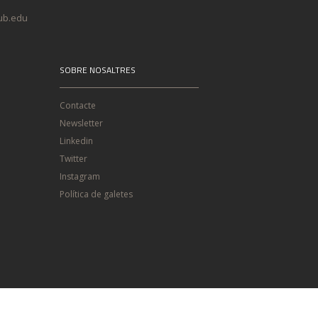
@ub.edu
SOBRE NOSALTRES
Contacte
Newsletter
Linkedin
Twitter
Instagram
Política de galetes