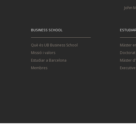
John M
BUSINESS SCHOOL
ESTUDIA
Què és UB Business School
Màster e
Missió i valors
Doctorat
Estudiar a Barcelona
Màster d
Membres
Executiv