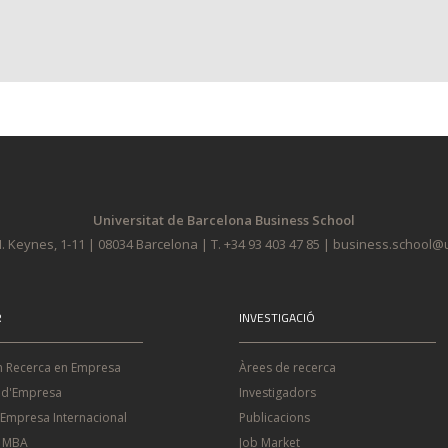
Universitat de Barcelona Business School
. Keynes, 1-11 | 08034 Barcelona | T. +34 93 403 47 85 | business.school
R
INVESTIGACIÓ
n Recerca en Empresa
Àrees de recerca
 d'Empresa
Investigadors
'Empresa Internacional
Publicacions
e MBA
Job Market