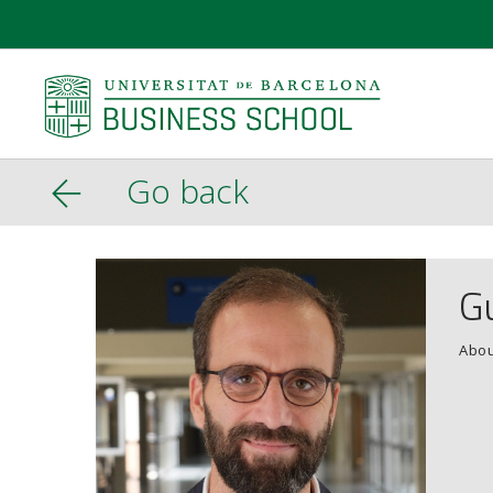
Go back
Gu
Abou