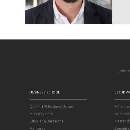
John M
BUSINESS SCHOOL
ESTUDIA
Què és UB Business School
Màster e
Missió i valors
Doctorat
Estudiar a Barcelona
Màster d
Membres
Executiv