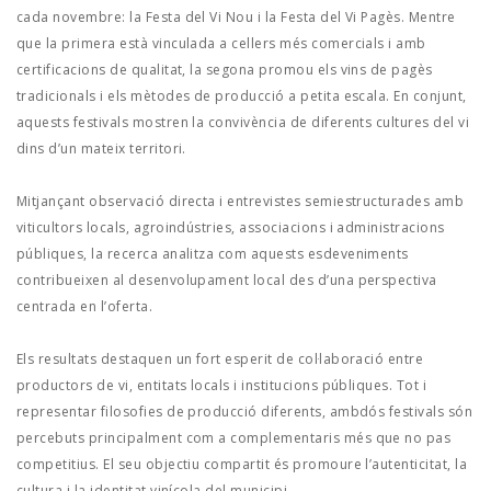
cada novembre: la Festa del Vi Nou i la Festa del Vi Pagès. Mentre
que la primera està vinculada a cellers més comercials i amb
certificacions de qualitat, la segona promou els vins de pagès
tradicionals i els mètodes de producció a petita escala. En conjunt,
aquests festivals mostren la convivència de diferents cultures del vi
dins d’un mateix territori.
Mitjançant observació directa i entrevistes semiestructurades amb
viticultors locals, agroindústries, associacions i administracions
públiques, la recerca analitza com aquests esdeveniments
contribueixen al desenvolupament local des d’una perspectiva
centrada en l’oferta.
Els resultats destaquen un fort esperit de col·laboració entre
productors de vi, entitats locals i institucions públiques. Tot i
representar filosofies de producció diferents, ambdós festivals són
percebuts principalment com a complementaris més que no pas
competitius. El seu objectiu compartit és promoure l’autenticitat, la
cultura i la identitat vinícola del municipi.