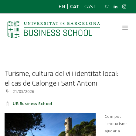
EN
CAT
CAST
SOBRE NOSALTRES
Turisme, cultura del vi i identitat local:
RECERCA
el cas de Calonge i Sant Antoni
21/05/2026
PROGRAMES
UB Business School
NOTÍCIES
Com pot
ACTIVITATS
l’enoturisme
ajudar a