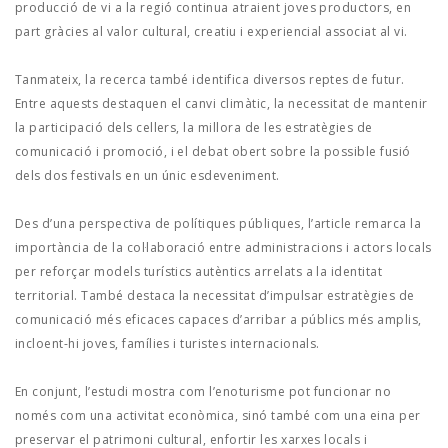
producció de vi a la regió continua atraient joves productors, en
part gràcies al valor cultural, creatiu i experiencial associat al vi.
Tanmateix, la recerca també identifica diversos reptes de futur.
Entre aquests destaquen el canvi climàtic, la necessitat de mantenir
la participació dels cellers, la millora de les estratègies de
comunicació i promoció, i el debat obert sobre la possible fusió
dels dos festivals en un únic esdeveniment.
Des d’una perspectiva de polítiques públiques, l’article remarca la
importància de la col·laboració entre administracions i actors locals
per reforçar models turístics autèntics arrelats a la identitat
territorial. També destaca la necessitat d’impulsar estratègies de
comunicació més eficaces capaces d’arribar a públics més amplis,
incloent-hi joves, famílies i turistes internacionals.
En conjunt, l’estudi mostra com l’enoturisme pot funcionar no
només com una activitat econòmica, sinó també com una eina per
preservar el patrimoni cultural, enfortir les xarxes locals i