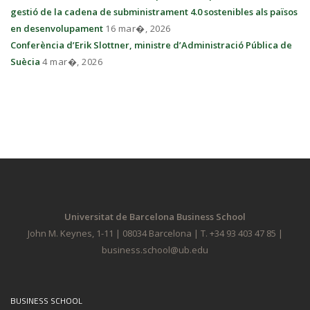
gestió de la cadena de subministrament 4.0 sostenibles als països
en desenvolupament
16 mar�, 2026
Conferència d’Erik Slottner, ministre d’Administració Pública de
Suècia
4 mar�, 2026
Universitat de Barcelona Business School
John M. Keynes, 1-11 | 08034 Barcelona | T. +34 93 403 47 85 |
business.school@ub.edu
BUSINESS SCHOOL