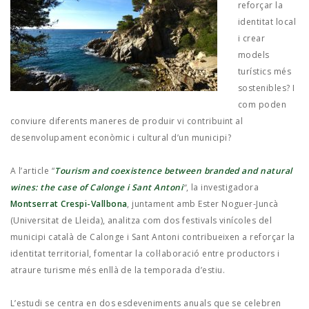
JOB MARKET
reforçar la
identitat local
SEARCH SITE
i crear
models
turístics més
sostenibles? I
com poden
conviure diferents maneres de produir vi contribuint al
desenvolupament econòmic i cultural d’un municipi?
A l’article “
Tourism and coexistence between branded and natural
wines: the case of Calonge i Sant Antoni
“
, la investigadora
Montserrat Crespi-Vallbona
, juntament amb Ester Noguer-Juncà
(Universitat de Lleida), analitza com dos festivals vinícoles del
municipi català de Calonge i Sant Antoni contribueixen a reforçar la
identitat territorial, fomentar la col·laboració entre productors i
atraure turisme més enllà de la temporada d’estiu.
L’estudi se centra en dos esdeveniments anuals que se celebren