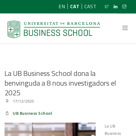
EN
CAT
CAST
SOBRE NOSALTRES
La UB Business School dona la
RECERCA
benvinguda a 8 nous investigadors el
2025
PROGRAMES
17/12/2025
NOTÍCIES
UB Business School
ACTIVITATS
La UB
Business