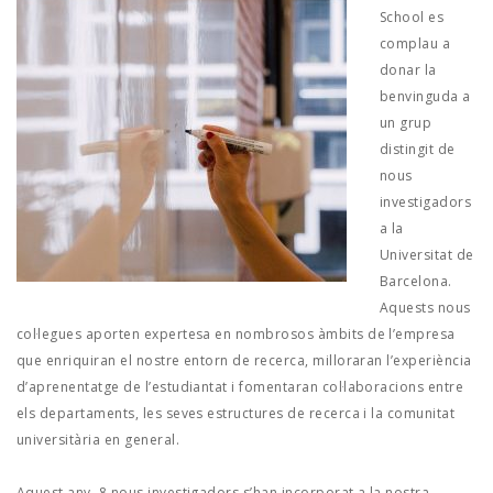
JOB MARKET
School es
complau a
SEARCH SITE
donar la
benvinguda a
un grup
distingit de
nous
investigadors
a la
Universitat de
Barcelona.
Aquests nous
col·legues aporten expertesa en nombrosos àmbits de l’empresa
que enriquiran el nostre entorn de recerca, milloraran l’experiència
d’aprenentatge de l’estudiantat i fomentaran col·laboracions entre
els departaments, les seves estructures de recerca i la comunitat
universitària en general.
Aquest any, 8 nous investigadors s’han incorporat a la nostra