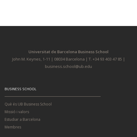
Universitat de Barcelona Business School
John M. Keynes, 1-11 | 08034 Barcelona | T. +34 93 403 47 85 |
business.school@ub.edu
BUSINESS SCHOOL
Què és UB Business School
Missió i valors
Estudiar a Barcelona
Membres