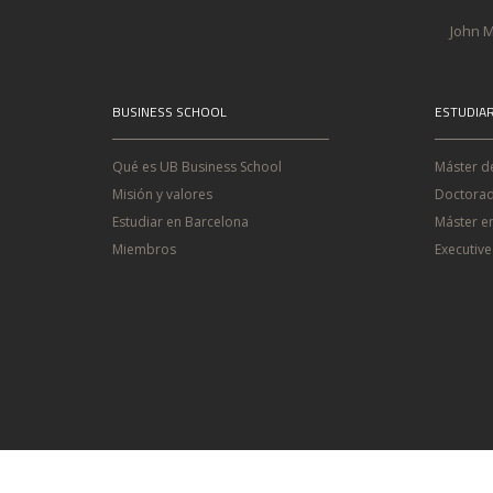
John M
BUSINESS SCHOOL
ESTUDIA
Qué es UB Business School
Máster d
Misión y valores
Doctorad
Estudiar en Barcelona
Máster e
Miembros
Executiv