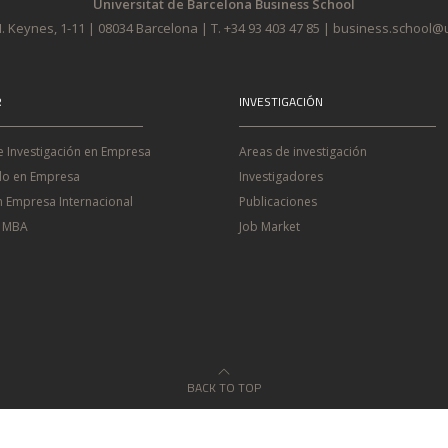
Universitat de Barcelona Business School
. Keynes, 1-11 | 08034 Barcelona | T. +34 93 403 47 85 | business.school
R
INVESTIGACIÓN
e Investigación en Empresa
Areas de investigación
o en Empresa
Investigadores
n Empresa Internacional
Publicaciones
e MBA
Job Market
BACK TO TOP