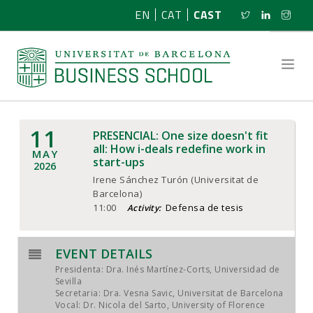
EN
CAT
CAST
11
PRESENCIAL: One size doesn't fit
SOBRE NOSOTROS
all: How i-deals redefine work in
MAY
start-ups
2026
INVESTIGACIÓN
Irene Sánchez Turón (Universitat de
Barcelona)
11:00
Defensa de tesis
Activity:
PROGRAMAS
NOTICIAS
EVENT DETAILS
Presidenta: Dra. Inés Martínez-Corts, Universidad de
ACTIVIDADES
Sevilla
Secretaria: Dra. Vesna Savic, Universitat de Barcelona
Vocal: Dr. Nicola del Sarto, University of Florence