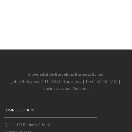
Universitat de Barcelona Business School
John M. Keynes, 1-11 | 08034 Barcelona | T. +34 93 403 47 85 |
business.school@ub.edu
BUSINESS SCHOOL
Qué es UB Business School