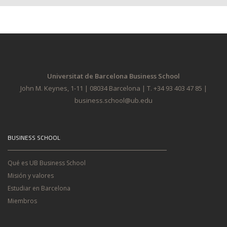
Universitat de Barcelona Business School
John M. Keynes, 1-11 | 08034 Barcelona | T. +34 93 403 47 85 |
business.school@ub.edu
BUSINESS SCHOOL
Qué es UB Business School
Misión y valores
Estudiar en Barcelona
Miembros