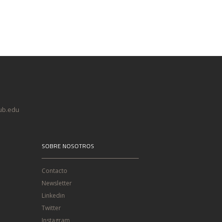
@ub.edu
SOBRE NOSOTROS
Contacto
Newsletter
Linkedin
Twitter
Instagram