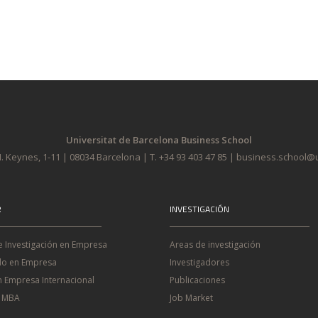
Universitat de Barcelona Business School
. Keynes, 1-11 | 08034 Barcelona | T. +34 93 403 47 85 | business.school
R
INVESTIGACIÓN
e Investigación en Empresa
Areas de investigación
o en Empresa
Investigadores
n Empresa Internacional
Publicaciones
e MBA
Job Market