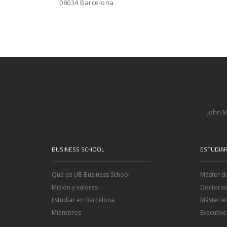
08034 Barcelona
John M
BUSINESS SCHOOL
ESTUDIA
Qué es UB Business School
Máster d
Misión y valores
Doctorad
Estudiar en Barcelona
Máster e
Miembros
Executiv