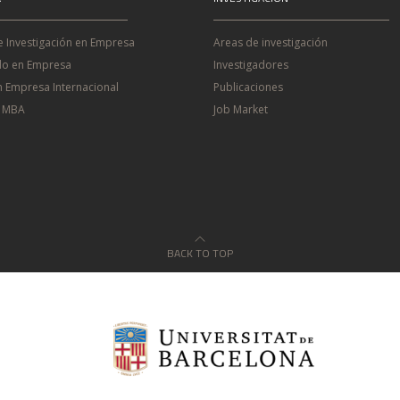
e Investigación en Empresa
Areas de investigación
o en Empresa
Investigadores
n Empresa Internacional
Publicaciones
e MBA
Job Market
BACK TO TOP