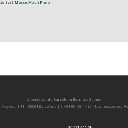
tor(es):
Mercè Mach Piera
Universitat de Barcelona Business School
. Keynes, 1-11 | 08034 Barcelona | T. +34 93 403 47 85 | business.school
R
INVESTIGACIÓN