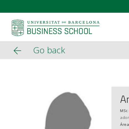
Go back
A
MSc 
ado
Área