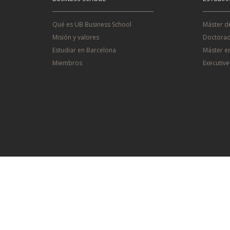
Qué es UB Business School
Máster d
Misión y valores
Doctorad
Estudiar en Barcelona
Máster e
Miembros
Executiv