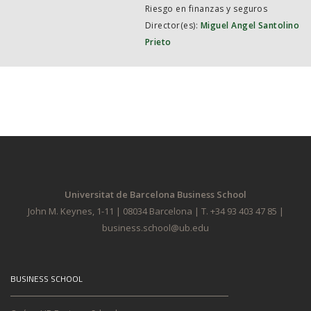
Riesgo en finanzas y seguros
Director(es):
Miguel Angel Santolino
Prieto
Universitat de Barcelona Business School
John M. Keynes, 1-11 | 08034 Barcelona | T. +34 93 403 47 85 |
business.school@ub.edu
BUSINESS SCHOOL