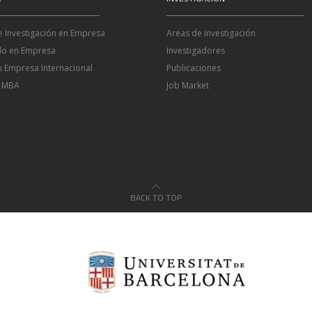
e Investigación en Empresa
Areas de investigación
o en Empresa
Investigadores
n Empresa Internacional
Publicaciones
e MBA
Job Market
BACK TO TOP