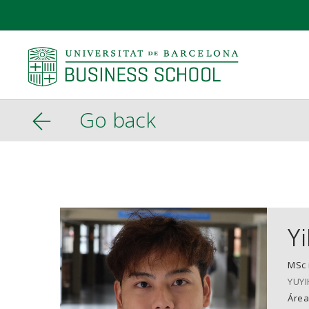
Go back
Y
MSc 
YUY
Área