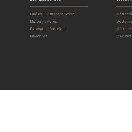
Qué es UB Business School
Máster d
Misión y valores
Doctorad
Estudiar en Barcelona
Máster e
Miembros
Executiv