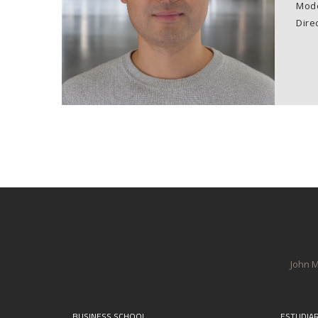
Mode
Direc
John M
BUSINESS SCHOOL
ESTUDIA