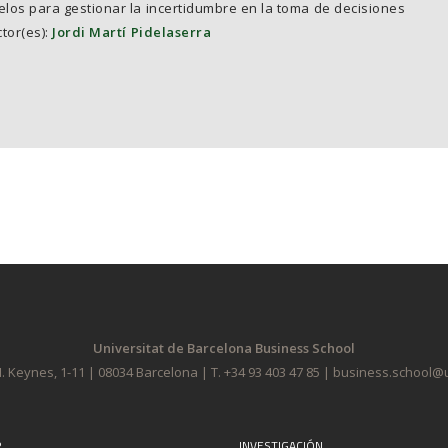
los para gestionar la incertidumbre en la toma de decisiones
tor(es):
Jordi Martí Pidelaserra
Universitat de Barcelona Business School
. Keynes, 1-11 | 08034 Barcelona | T. +34 93 403 47 85 | business.school
R
INVESTIGACIÓN