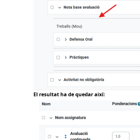
El
resultat ha de
que
dar així: