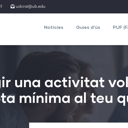
1
udcrai@ub.edu
Main
navigation
Notícies
Guies d'ús
PUF (
r una activitat vol
ota mínima al teu q