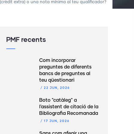
(crèdit extra) o una nota mínima al teu qualificador?
PMF recents
Com incorporar
preguntes de diferents
bancs de preguntes al
teu qüestionari
/
22 JUN, 2026
Boto "catàleg" a
l'assistent de citació de la
Bibliografia Recomanada
/
17 JUN, 2026
Saps com afegir una