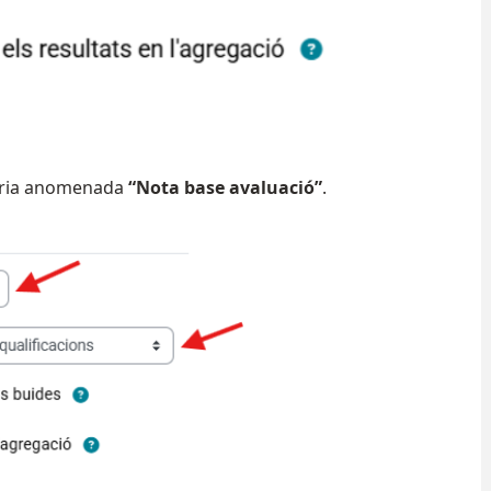
goria anomenada
“Nota base avaluació”
.