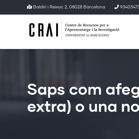
Vés
Baldiri i Reixac 2, 08028 Barcelona
93403473
al
contingut
Saps com afegi
extra) o una n