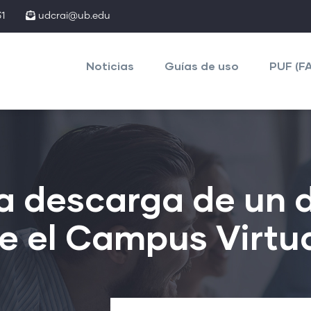
1
udcrai@ub.edu
Main
navigation
Noticias
Guías de uso
PUF (F
la descarga de un
e el Campus Virtu