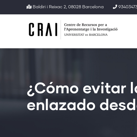
Pasar
Baldiri i Reixac 2, 08028 Barcelona
93403473
al
contenido
principal
¿Cómo evitar 
enlazado desd