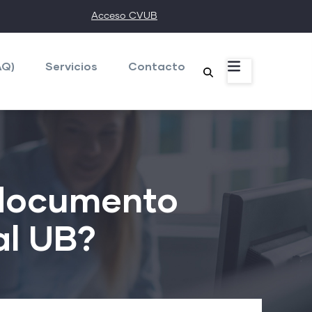
Acceso CVUB
AQ)
Servicios
Contacto
 documento
al UB?