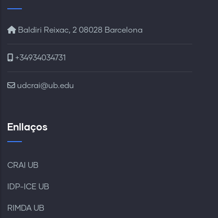
Baldiri Reixac, 2 08028 Barcelona
+34934034731
udcrai@ub.edu
Enllaços
CRAI UB
IDP-ICE UB
RIMDA UB