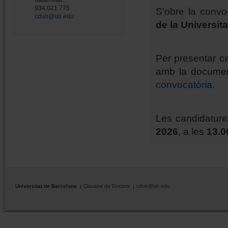
Maternitat.
934 021 775
S'obre la convo
cdub@ub.edu
de la Universit
Per presentar c
amb la document
convocatòria.
Les candidature
2026
, a les
13.0
Universitat de Barcelona
Claustre de Doctors
cdub@ub.edu