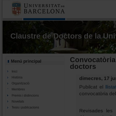
Claustre de Doctors de la Uni
Convocatòria
Menú principal
doctors
Inici
dimecres, 17 ju
Història
Organització
Pubilcat el
llis
Membres
convocatòria de
Premis i distincions
Novetats
Tesis i publicacions
Revisades les 