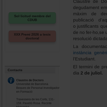
Claustre de Do
degudament empl
màxim de deu
Sol·licitud membre del
publicació d’
CDUB
o justificants qu
de no fer-ho,se u
XXX Premi 2026 a tesis
resolució dictada
doctoral
La documentaci
instància genèr
l’Estudiant.
El termini de pr
Contacte
dia
2 de juliol.
Claustre de Doctors
Universitat de Barcelona
Beques de Personal Investigador
en Formació
Travessera de les Corts, 131-
159. Pavelló Rosa. Recinte