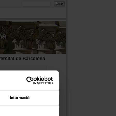
Formulari de cerca
Cerca
na
ersitat de Barcelona
nt del XVIII Premi Claustre de
 migratorios: la
 Europa."
ieldeffects on single molecular
Informació
t
.