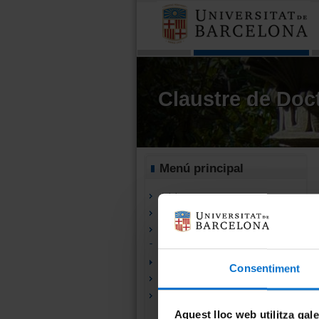
Claustre de Doct
Menú principal
Inici
Història
Organització
Membres
Premis i distincions
Consentiment
Novetats
Tesis i publicacions
Aquest lloc web utilitza gal