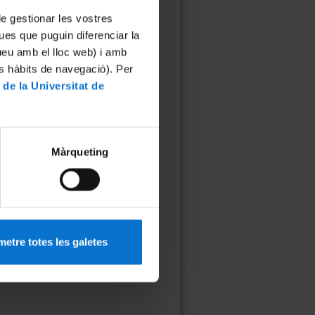
 de gestionar les vostres
ues que puguin diferenciar la
tueu amb el lloc web) i amb
es hàbits de navegació). Per
 de la Universitat de
Màrqueting
etre totes les galetes