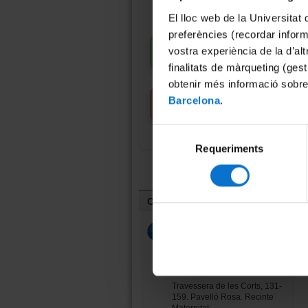
El lloc web de la Universitat 
preferències (recordar infor
Sol·licitud membre del
vostra experiència de la d’al
CDUB
finalitats de màrqueting (gest
obtenir més informació sobre
XXX Premi 2026 a tesis
Barcelona
.
doctoral
Selecció
Requeriments
de
consentiment
Contacte
Claustre de Doctors
Universitat de Barcelona
Beques de Personal Investigador
en Formació
Travessera de les Corts, 131-
159. Pavelló Rosa. Recinte