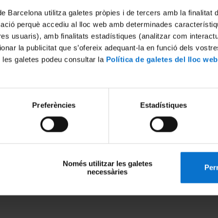
de Barcelona utilitza galetes pròpies i de tercers amb la finalitat
mació perquè accediu al lloc web amb determinades característiq
tres usuaris), amb finalitats estadístiques (analitzar com interac
ionar la publicitat que s’ofereix adequant-la en funció dels vostr
 les galetes podeu consultar la
Política de galetes del lloc web
Preferències
Estadístiques
Només utilitzar les galetes
Perm
necessàries