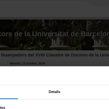
Vés al contingut
ors de la Universitat de Barcelo
Guanyadors del XVIII Claustre de Doctors de la Univ
dimarts, 13 octubre, 2020
Enguany, per raons sanitàries, no va ser possible fer l'acte de lliurame
Doctors de la UB. S'ha preparat un acte virtual en format de vídeo on:
​La Dra. Marta Piñol Lloret resumeix el seu treball
"Cine y movimientos
representación del exilio y la emigración económica española hacia
El Dr. Albert Cortijos Aragonès fa una sinopsi del seu treball
"F
Detalls
circuitry."
Tot seguit, es deixa alternativament un
enllaç per visionar el vídeo esmenta
Agraïm als candidats la participació i donem l'enhorabona als guanyadors!
etes