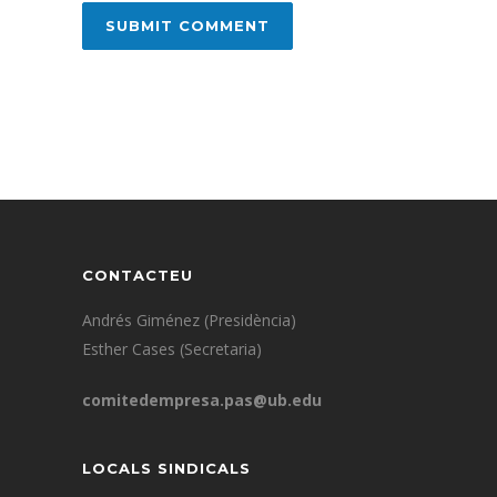
CONTACTEU
Andrés Giménez (Presidència)
Esther Cases (Secretaria)
comitedempresa.pas@ub.edu
LOCALS SINDICALS