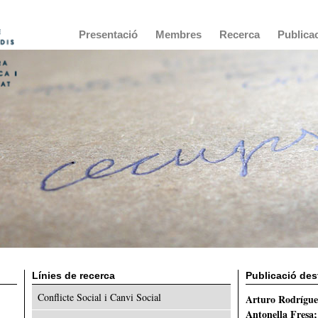
Main
Presentació
Membres
Recerca
Publica
navigation
Línies de recerca
Publicació de
Conflicte Social i Canvi Social
Arturo Rodrígu
Antonella Fresa