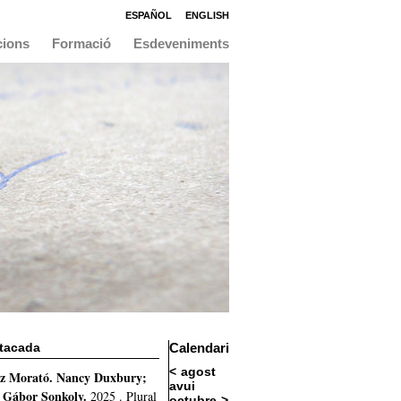
ESPAÑOL
ENGLISH
cions
Formació
Esdeveniments
stacada
Calendari
agost
ez Morató
.
Nancy Duxbury;
avui
; Gábor Sonkoly.
2025
.
Plural
octubre