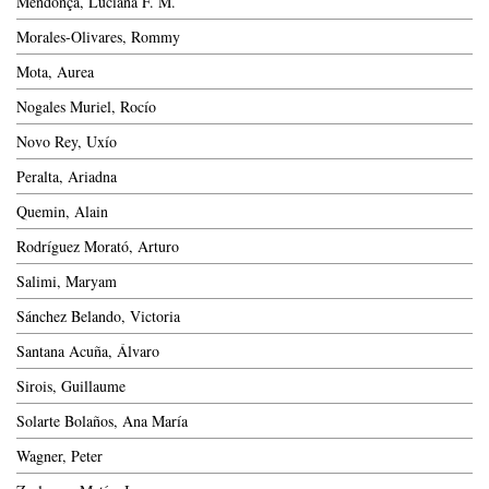
Mendonça, Luciana F. M.
Morales-Olivares, Rommy
Mota, Aurea
Nogales Muriel, Rocío
Novo Rey, Uxío
Peralta, Ariadna
Quemin, Alain
Rodríguez Morató, Arturo
Salimi, Maryam
Sánchez Belando, Victoria
Santana Acuña, Álvaro
Sirois, Guillaume
Solarte Bolaños, Ana María
Wagner, Peter