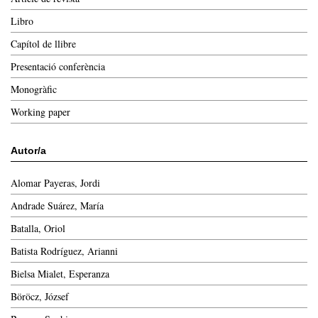
Libro
Capítol de llibre
Presentació conferència
Monogràfic
Working paper
Autor/a
Alomar Payeras, Jordi
Andrade Suárez, María
Batalla, Oriol
Batista Rodríguez, Arianni
Bielsa Mialet, Esperanza
Böröcz, József