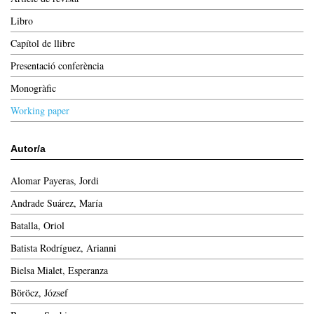
Libro
Capítol de llibre
Presentació conferència
Monogràfic
Working paper
Autor/a
Alomar Payeras, Jordi
Andrade Suárez, María
Batalla, Oriol
Batista Rodríguez, Arianni
Bielsa Mialet, Esperanza
Böröcz, József