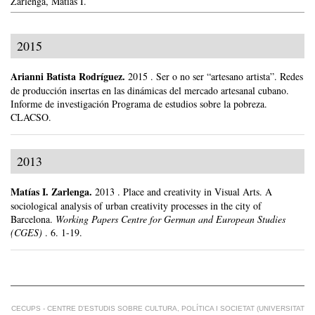
Zarlenga, Matías I.
2015
Arianni Batista Rodríguez
.
2015
.
Ser o no ser “artesano artista”. Redes
de producción insertas en las dinámicas del mercado artesanal cubano.
Informe de investigación Programa de estudios sobre la pobreza.
CLACSO.
2013
Matías I. Zarlenga
.
2013
.
Place and creativity in Visual Arts. A
sociological analysis of urban creativity processes in the city of
Barcelona.
Working Papers Centre for German and European Studies
(CGES)
.
6.
1-19.
CECUPS - CENTRE D’ESTUDIS SOBRE CULTURA, POLÍTICA I SOCIETAT (UNIVERSITAT