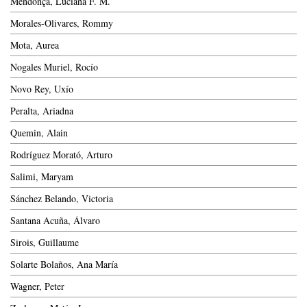
Mendonça, Luciana F. M.
Morales-Olivares, Rommy
Mota, Aurea
Nogales Muriel, Rocío
Novo Rey, Uxío
Peralta, Ariadna
Quemin, Alain
Rodríguez Morató, Arturo
Salimi, Maryam
Sánchez Belando, Victoria
Santana Acuña, Álvaro
Sirois, Guillaume
Solarte Bolaños, Ana María
Wagner, Peter