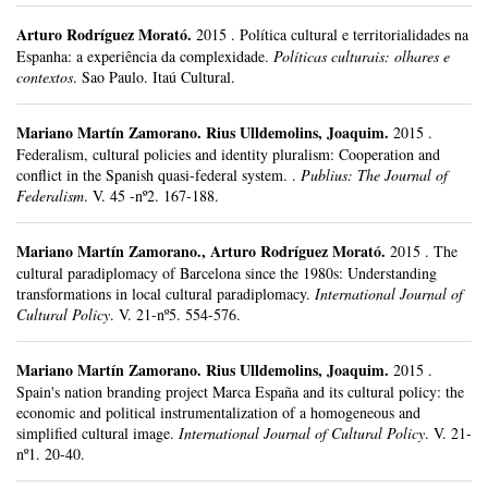
Arturo Rodríguez Morató
.
2015
.
Política cultural e territorialidades na
Espanha: a experiência da complexidade.
Políticas culturais: olhares e
contextos
.
Sao Paulo.
Itaú Cultural.
Mariano Martín Zamorano
.
Rius Ulldemolins, Joaquim.
2015
.
Federalism, cultural policies and identity pluralism: Cooperation and
conflict in the Spanish quasi-federal system. .
Publius: The Journal of
Federalism
.
V. 45 -nº2.
167-188.
Mariano Martín Zamorano
.,
Arturo Rodríguez Morató
.
2015
.
The
cultural paradiplomacy of Barcelona since the 1980s: Understanding
transformations in local cultural paradiplomacy.
International Journal of
Cultural Policy
.
V. 21-nº5.
554-576.
Mariano Martín Zamorano
.
Rius Ulldemolins, Joaquim.
2015
.
Spain's nation branding project Marca España and its cultural policy: the
economic and political instrumentalization of a homogeneous and
simplified cultural image.
International Journal of Cultural Policy
.
V. 21-
nº1.
20-40.