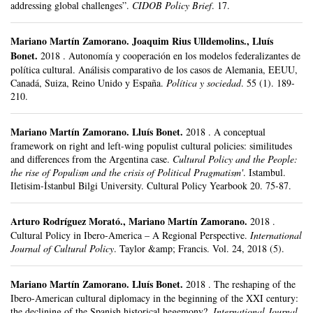
addressing global challenges”.
CIDOB Policy Brief
.
17.
Mariano Martín Zamorano
.
Joaquim Rius Ulldemolins., Lluís
Bonet.
2018
.
Autonomía y cooperación en los modelos federalizantes de
política cultural. Análisis comparativo de los casos de Alemania, EEUU,
Canadá, Suiza, Reino Unido y España.
Política y sociedad
.
55 (1).
189-
210.
Mariano Martín Zamorano
.
Lluís Bonet.
2018
.
A conceptual
framework on right and left-wing populist cultural policies: similitudes
and differences from the Argentina case.
Cultural Policy and the People:
the rise of Populism and the crisis of Political Pragmatism'
.
Istambul.
Iletisim-İstanbul Bilgi University.
Cultural Policy Yearbook 20.
75-87.
Arturo Rodríguez Morató
.,
Mariano Martín Zamorano
.
2018
.
Cultural Policy in Ibero-America – A Regional Perspective.
International
Journal of Cultural Policy
.
Taylor &amp; Francis.
Vol. 24, 2018 (5).
Mariano Martín Zamorano
.
Lluís Bonet.
2018
.
The reshaping of the
Ibero-American cultural diplomacy in the beginning of the XXI century:
the declining of the Spanish historical hegemony?.
International Journal