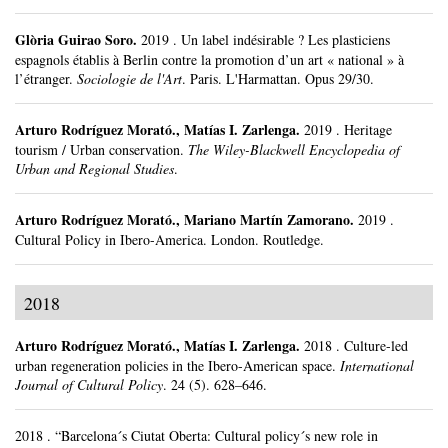
Glòria Guirao Soro
.
2019
.
Un label indésirable ? Les plasticiens
espagnols établis à Berlin contre la promotion d’un art « national » à
l’étranger.
Sociologie de l'Art
.
Paris.
L'Harmattan.
Opus 29/30.
Arturo Rodríguez Morató
.,
Matías I. Zarlenga
.
2019
.
Heritage
tourism / Urban conservation.
The Wiley-Blackwell Encyclopedia of
Urban and Regional Studies
.
Arturo Rodríguez Morató
.,
Mariano Martín Zamorano
.
2019
.
Cultural Policy in Ibero-America.
London.
Routledge.
2018
Arturo Rodríguez Morató
.,
Matías I. Zarlenga
.
2018
.
Culture-led
urban regeneration policies in the Ibero-American space.
International
Journal of Cultural Policy
.
24 (5).
628–646.
2018
.
“Barcelona´s Ciutat Oberta: Cultural policy´s new role in