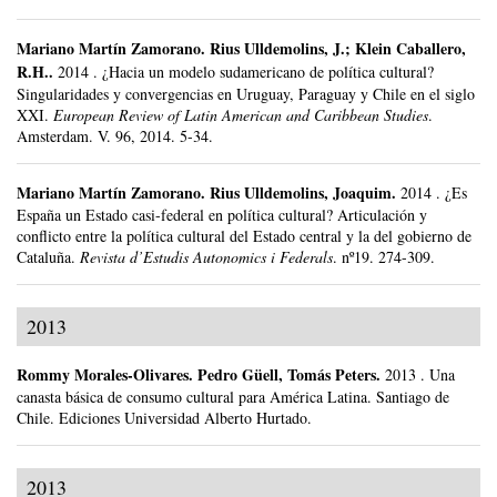
Mariano Martín Zamorano
.
Rius Ulldemolins, J.; Klein Caballero,
R.H..
2014
.
¿Hacia un modelo sudamericano de política cultural?
Singularidades y convergencias en Uruguay, Paraguay y Chile en el siglo
XXI.
European Review of Latin American and Caribbean Studies
.
Amsterdam.
V. 96, 2014.
5-34.
Mariano Martín Zamorano
.
Rius Ulldemolins, Joaquim.
2014
.
¿Es
España un Estado casi-federal en política cultural? Articulación y
conflicto entre la política cultural del Estado central y la del gobierno de
Cataluña.
Revista d’Estudis Autonomics i Federals
.
nº19.
274-309.
2013
Rommy Morales-Olivares
.
Pedro Güell, Tomás Peters.
2013
.
Una
canasta básica de consumo cultural para América Latina.
Santiago de
Chile.
Ediciones Universidad Alberto Hurtado.
2013