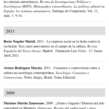
los sistemas autonómicos.
Revista de Investigaciones Políticas y
Sociológicas (RIPS). Monográfico extraordinario. La política cultural en
España: los sistemas autonómicos
.
Santiago de Compostela.
Vol. 11,
núm. 3.
9-14.
2011
Rocío Nogales Muriel
.
2011
.
La empresa social en la lucha contra la
exclusión: Tres casos innovadores en el campo de la cultura.
Revista
Española del Tercer Sector
.
Madrid .
Fundación Luis Vives .
17, Gener-
Abril 2011.
Arturo Rodríguez Morató
.
2011
.
Consensos e controvérsias sobre a
cultura na sociologia contemporânea.
Sociologia: Consensos e
Controversias
.
Porto Alegre, Brasil.
Tomo Editorial .
2009
Mariano Martín Zamorano
.
2009
.
¿Genio o Ingenio? Historia del arte
conceptual en Mendoza.
Giróscopo. Revista del audiovisual y otros