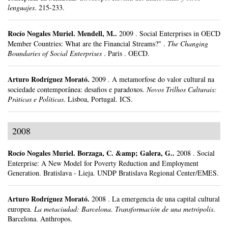
lenguajes
.
215-233.
Rocío Nogales Muriel
.
Mendell, M..
2009
.
Social Enterprises in OECD
Member Countries: What are the Financial Streams?" .
The Changing
Boundaries of Social Enterprises
.
Paris .
OECD.
Arturo Rodríguez Morató
.
2009
.
A metamorfose do valor cultural na
sociedade contemporânea: desafios e paradoxos.
Novos Trilhos Culturais:
Práticas e Políticas
.
Lisboa, Portugal.
ICS.
2008
Rocío Nogales Muriel
.
Borzaga, C. &amp; Galera, G..
2008
.
Social
Enterprise: A New Model for Poverty Reduction and Employment
Generation.
Bratislava - Lieja.
UNDP Bratislava Regional Center/EMES.
Arturo Rodríguez Morató
.
2008
.
La emergencia de una capital cultural
europea.
La metaciudad: Barcelona. Transformación de una metrópolis
.
Barcelona.
Anthropos.