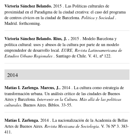
Victoria Sánchez Belando
.
2015
.
Las Políticas culturales de
proximidad en el Paradigma de la ciudad creativa: el caso del programa
de centros cívicos en la ciudad de Barcelona.
Política y Sociedad
.
Madrid.
forthcoming.
Victoria Sánchez Belando
.
Rius, J. .
2015
.
Modelo Barcelona y
política cultural: usos y abusos de la cultura por parte de un modelo
emprendedor de desarrollo local.
EURE, Revista Latinoamericana de
Estudios Urbano Regionales
.
Santiago de Chile.
V. 41, nº 122.
2014
Matías I. Zarlenga
.
Marcus, J..
2014
.
La cultura como estrategia de
transformación urbana. Un análisis crítico de las ciudades de Buenos
Aires y Barcelona.
Intervenir en la Cultura. Más allá de las políticas
culturales
.
Buenos Aires.
Biblos.
33-55.
Matías I. Zarlenga
.
2014
.
La nacionalización de la Academia de Bellas
Artes de Buenos Aires.
Revista Mexicana de Sociología
.
V. 76 Nº 3.
383-
411.