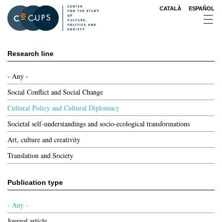
Skip
CATALÀ
ESPAÑOL
to
main
content
Research line
- Any -
Social Conflict and Social Change
Cultural Policy and Cultural Diplomacy
Societal self-understandings and socio-ecological transformations
Art, culture and creativity
Translation and Society
Publication type
- Any -
Journal article