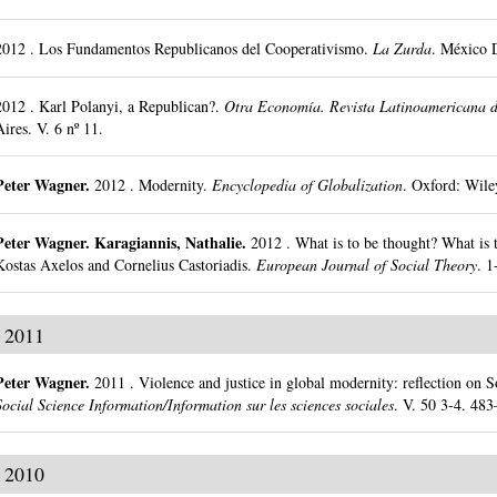
2012
.
Los Fundamentos Republicanos del Cooperativismo.
La Zurda
.
México 
2012
.
Karl Polanyi, a Republican?.
Otra Economía. Revista Latinoamericana d
Aires.
V. 6 nº 11.
Peter Wagner
.
2012
.
Modernity.
Encyclopedia of Globalization
.
Oxford: Wile
Peter Wagner
.
Karagiannis, Nathalie.
2012
.
What is to be thought? What is 
Kostas Axelos and Cornelius Castoriadis.
European Journal of Social Theory
.
1
2011
Peter Wagner
.
2011
.
Violence and justice in global modernity: reflection on S
Social Science Information/Information sur les sciences sociales
.
V. 50 3-4.
483
2010