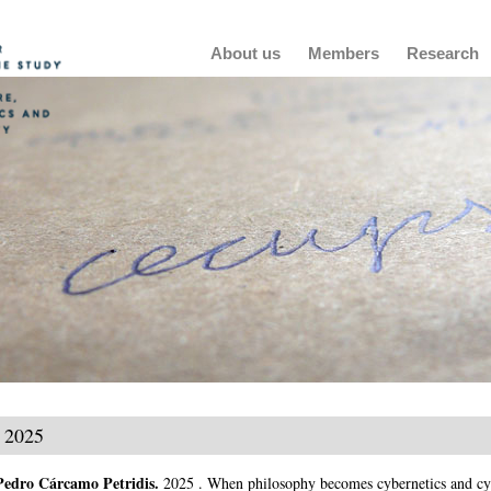
Main
About us
Members
Research
navigation
2025
Pedro Cárcamo Petridis
.
2025
.
When philosophy becomes cybernetics and cy