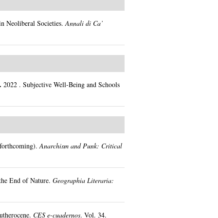
in Neoliberal Societies.
Annali di Ca’
o.
2022
.
Subjective Well-Being and Schools
forthcoming).
Anarchism and Punk: Critical
the End of Nature.
Geographia Literaria:
eutherocene.
CES e-cuadernos
.
Vol. 34.