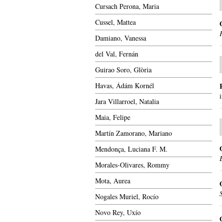
Cursach Perona, Maria
Cussel, Mattea
Damiano, Vanessa
del Val, Fernán
Guirao Soro, Glòria
Havas, Ádám Kornél
Jara Villarroel, Natalia
Maia, Felipe
Martín Zamorano, Mariano
Mendonça, Luciana F. M.
Morales-Olivares, Rommy
Mota, Aurea
Nogales Muriel, Rocío
Novo Rey, Uxío