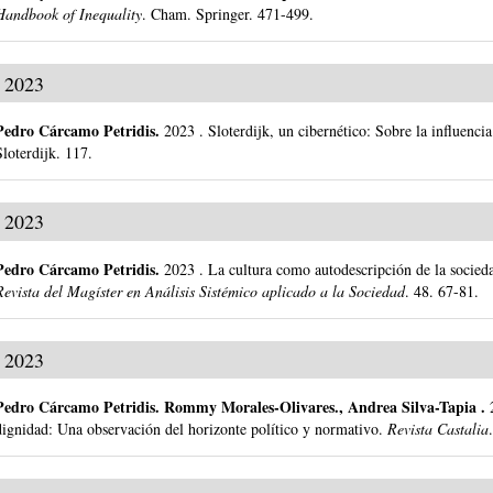
Handbook of Inequality
.
Cham.
Springer.
471-499.
2023
Pedro Cárcamo Petridis
.
2023
.
Sloterdijk, un cibernético: Sobre la influen
Sloterdijk.
117.
2023
Pedro Cárcamo Petridis
.
2023
.
La cultura como autodescripción de la socied
Revista del Magíster en Análisis Sistémico aplicado a la Sociedad
.
48.
67-81.
2023
Pedro Cárcamo Petridis
.
Rommy Morales-Olivares., Andrea Silva-Tapia .
dignidad: Una observación del horizonte político y normativo.
Revista Castalia