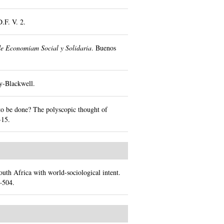
D.F.
V. 2.
e Economíam Social y Solidaria
.
Buenos
y-Blackwell.
to be done? The polyscopic thought of
-15.
outh Africa with world-sociological intent.
–504.