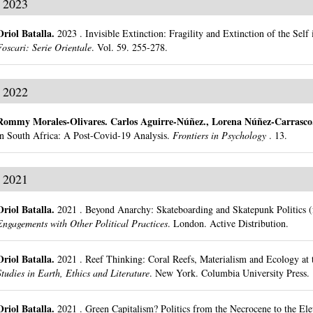
2023
Oriol Batalla
.
2023
.
Invisible Extinction: Fragility and Extinction of the Self 
Foscari: Serie Orientale
.
Vol. 59.
255-278.
2022
Rommy Morales-Olivares
.
Carlos Aguirre-Núñez., Lorena Núñez-Carrasc
in South Africa: A Post-Covid-19 Analysis.
Frontiers in Psychology
.
13.
2021
Oriol Batalla
.
2021
.
Beyond Anarchy: Skateboarding and Skatepunk Politics (
Engagements with Other Political Practices
.
London.
Active Distribution.
Oriol Batalla
.
2021
.
Reef Thinking: Coral Reefs, Materialism and Ecology at 
Studies in Earth, Ethics and Literature
.
New York.
Columbia University Press.
Oriol Batalla
.
2021
.
Green Capitalism? Politics from the Necrocene to the El