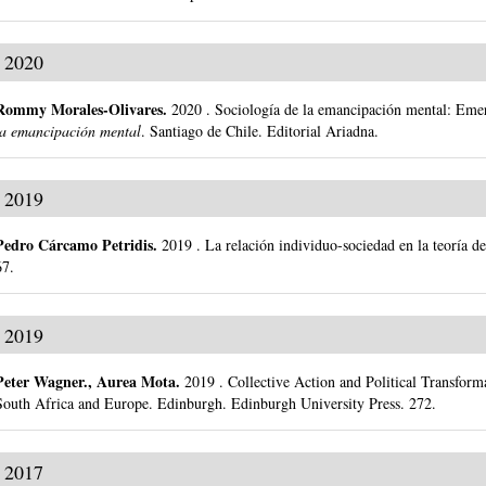
2020
Rommy Morales-Olivares
.
2020
.
Sociología de la emancipación mental: Emer
la emancipación mental
.
Santiago de Chile.
Editorial Ariadna.
2019
Pedro Cárcamo Petridis
.
2019
.
La relación individuo-sociedad en la teoría 
67.
2019
Peter Wagner
.,
Aurea Mota
.
2019
.
Collective Action and Political Transform
South Africa and Europe.
Edinburgh.
Edinburgh University Press.
272.
2017