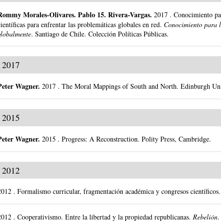
Rommy Morales-Olivares
.
Pablo 15. Rivera-Vargas.
2017
.
Conocimiento par
científicas para enfrentar las problemáticas globales en red.
Conocimiento para l
globalmente
.
Santiago de Chile.
Colección Políticas Públicas.
2017
Peter Wagner
.
2017
.
The Moral Mappings of South and North.
Edinburgh Uni
2015
Peter Wagner
.
2015
.
Progress: A Reconstruction.
Polity Press, Cambridge.
2012
2012
.
Formalismo curricular, fragmentación académica y congresos científicos.
2012
.
Cooperativismo. Entre la libertad y la propiedad republicanas.
Rebelión
.