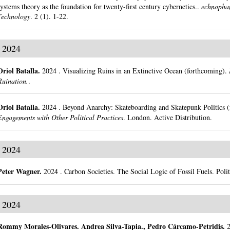
systems theory as the foundation for twenty-first century cybernetics..
echnophan
Technology
.
2 (1).
1-22.
2024
Oriol Batalla
.
2024
.
Visualizing Ruins in an Extinctive Ocean (forthcoming).
Ruination.
.
Oriol Batalla
.
2024
.
Beyond Anarchy: Skateboarding and Skatepunk Politics (
Engagements with Other Political Practices
.
London.
Active Distribution.
2024
Peter Wagner
.
2024
.
Carbon Societies. The Social Logic of Fossil Fuels.
Polit
2024
Rommy Morales-Olivares
.
Andrea Silva-Tapia., Pedro Cárcamo-Petridis.