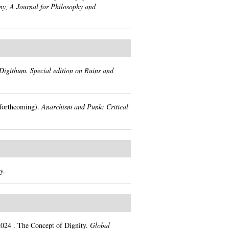
y, A Journal for Philosophy and
Digithum. Special edition on Ruins and
forthcoming).
Anarchism and Punk: Critical
y.
2024
.
The Concept of Dignity.
Global